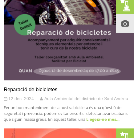
Reparació de bicicletes
12 des. 2024
Aula Ambiental del districte de Sant Andreu
Fer un bon manteniment de la nostra bicicleta és una qüestió de
seguretat i prevenció: podem evitar ensurts i detectar avaries abans
que siguin massa greus. En aquest taller, una
Llegeix-ne més…