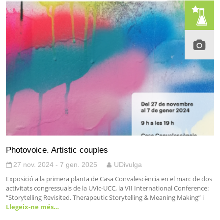
Photovoice. Artistic couples
27 nov. 2024 - 7 gen. 2025
UDivulga
Exposició a la primera planta de Casa Convalescència en el marc de dos
activitats congressuals de la UVic-UCC, la VII International Conference:
“Storytelling Revisited. Therapeutic Storytelling & Meaning Making” i
Llegeix-ne més…