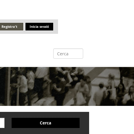
Registra't
Inicia sessió
Cerca