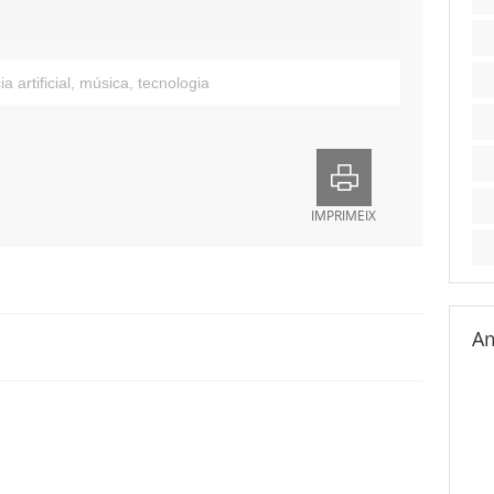
ia artificial
,
música
,
tecnologia
IMPRIMEIX
Am