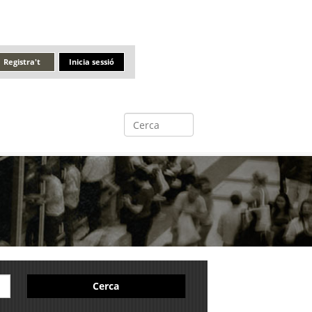
Registra't
Inicia sessió
Cerca