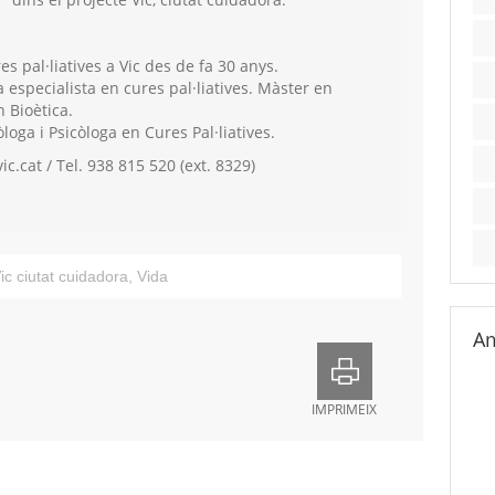
 pal·liatives a Vic des de fa 30 anys.
especialista en cures pal·liatives. Màster en
n Bioètica.
loga i Psicòloga en Cures Pal·liatives.
c.cat / Tel. 938 815 520 (ext. 8329)
ic ciutat cuidadora
,
Vida
Am
IMPRIMEIX