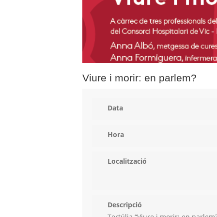
Viure i morir: en parlem?
Data
Hora
Localització
Descripció
Tertúlia “Viure i morir: en parlem?