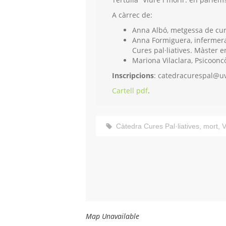
A càrrec de:
Anna Albó, metgessa de cures
Anna Formiguera, infermera 
Cures pal·liatives. Màster e
Mariona Vilaclara, Psicooncò
Inscripcions
: catedracurespal@uvi
Cartell pdf
.
Càtedra Cures Pal·liatives
,
mort
,
V
Map Unavailable