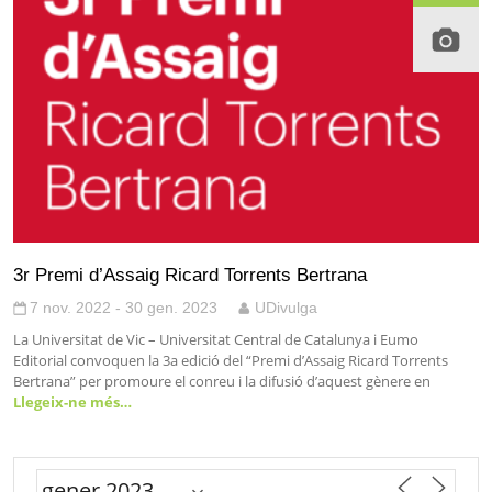
3r Premi d’Assaig Ricard Torrents Bertrana
7 nov. 2022 - 30 gen. 2023
UDivulga
La Universitat de Vic – Universitat Central de Catalunya i Eumo
Editorial convoquen la 3a edició del “Premi d’Assaig Ricard Torrents
Bertrana” per promoure el conreu i la difusió d’aquest gènere en
Llegeix-ne més…