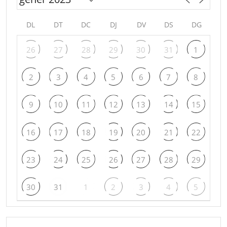
DL
DT
DC
DJ
DV
DS
DG
26
27
28
29
30
31
1
2
3
4
5
6
7
8
9
10
11
12
13
14
15
16
17
18
19
20
21
22
23
24
25
26
27
28
29
30
31
1
2
3
4
5