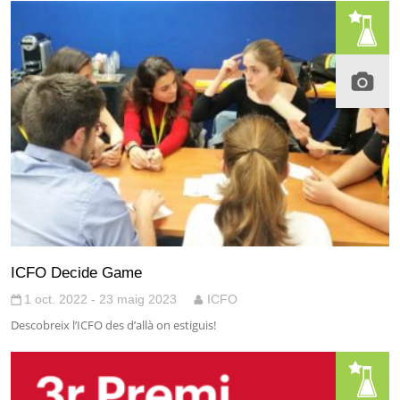
ICFO Decide Game
1 oct. 2022 - 23 maig 2023
ICFO
Descobreix l’ICFO des d’allà on estiguis!