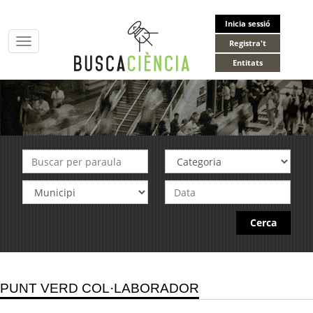
Inicia sessió
Toggle
Registra't
navigation
Entitats
Cerca
PUNT VERD COL·LABORADOR