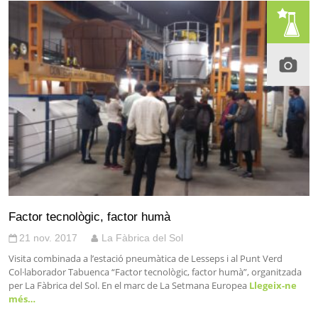
Factor tecnològic, factor humà
21 nov. 2017
La Fàbrica del Sol
Visita combinada a l’estació pneumàtica de Lesseps i al Punt Verd
Col·laborador Tabuenca “Factor tecnològic, factor humà”, organitzada
per La Fàbrica del Sol. En el marc de La Setmana Europea
Llegeix-ne
més…