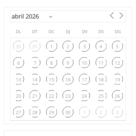
DL
DT
DC
DJ
DV
DS
DG
30
31
1
2
3
4
5
6
7
8
9
10
11
12
13
14
15
16
17
18
19
20
21
22
23
24
25
26
27
28
29
30
1
2
3