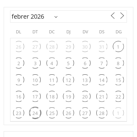
DL
DT
DC
DJ
DV
DS
DG
26
27
28
29
30
31
1
2
3
4
5
6
7
8
9
10
11
12
13
14
15
16
17
18
19
20
21
22
23
24
25
26
27
28
1