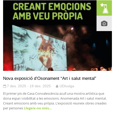
Nova exposició d’Osonament “Art i salut mental”
7 des. 2025 - 19 des. 2025
UDivulga
El primer pis de Casa Convalescència acull una mostra artística que
dona espai i visibilitat a les emocions. Anomenada Art i salut mental.
Creant emocions amb veu pròpia. L’exposició reuneix obres creades
per persones
Llegeix-ne més…