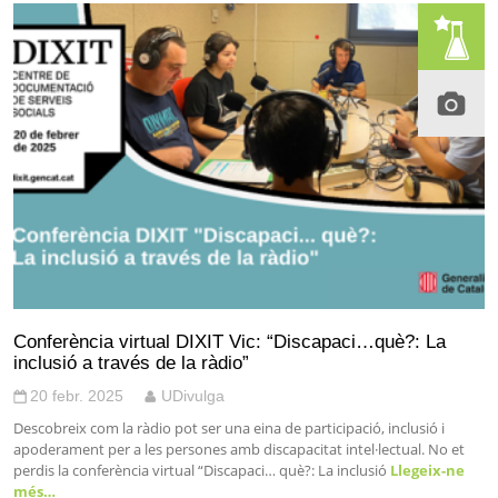
Conferència virtual DIXIT Vic: “Discapaci…què?: La
inclusió a través de la ràdio”
20 febr. 2025
UDivulga
Descobreix com la ràdio pot ser una eina de participació, inclusió i
apoderament per a les persones amb discapacitat intel·lectual. No et
perdis la conferència virtual “Discapaci… què?: La inclusió
Llegeix-ne
més…