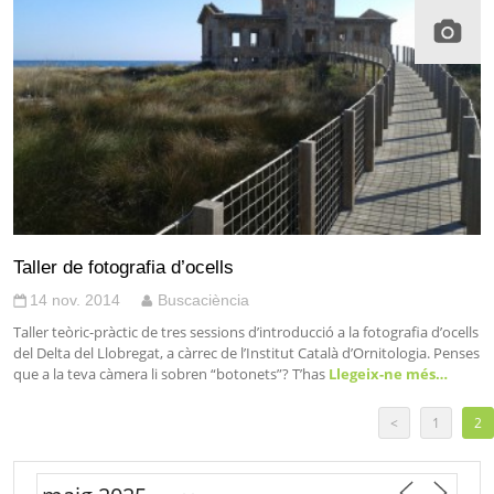
Taller de fotografia d’ocells
14 nov. 2014
Buscaciència
Taller teòric-pràctic de tres sessions d’introducció a la fotografia d’ocells
del Delta del Llobregat, a càrrec de l’Institut Català d’Ornitologia. Penses
que a la teva càmera li sobren “botonets”? T’has
Llegeix-ne més…
<
1
2