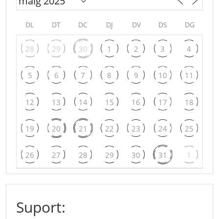
DL
DT
DC
DJ
DV
DS
DG
28
29
30
1
2
3
4
5
6
7
8
9
10
11
12
13
14
15
16
17
18
19
20
21
22
23
24
25
26
27
28
29
30
31
1
Suport: