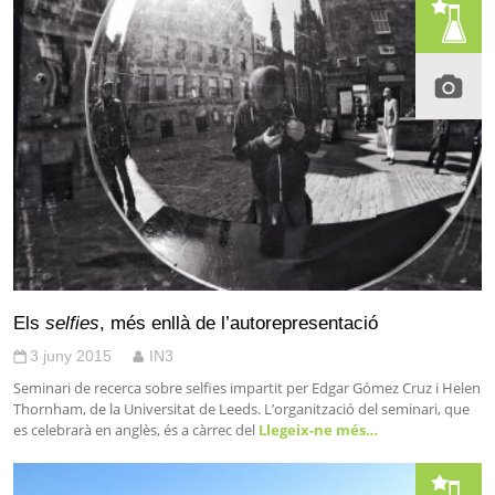
Els
selfies
, més enllà de l’autorepresentació
3 juny 2015
IN3
Seminari de recerca sobre selfies impartit per Edgar Gómez Cruz i Helen
Thornham, de la Universitat de Leeds. L’organització del seminari, que
es celebrarà en anglès, és a càrrec del
Llegeix-ne més…