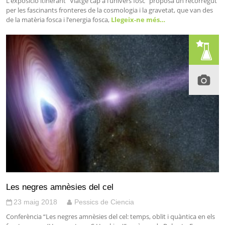
L’exposició itinerant “Viatge cap a l’univers fosc” proposa un recorregut
per les fascinants fronteres de la cosmologia i la gravetat, que van des
de la matèria fosca i l’energia fosca,
Llegeix-ne més…
Les negres amnèsies del cel
23 maig 2018
Pessics de Ciencia
Conferència “Les negres amnèsies del cel: temps, oblit i quàntica en els