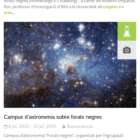
forats negres (Homenatge a S.Hawking)”, a càrrec de Roberto Emparan,
físic, professor d’investigació ICREA a la Universitat de
Llegeix-ne
més…
Campus d’astronomia sobre forats negres
6 jul. 2015 - 10 jul. 2015
Buscaciència
Campus d’astronomia “Forats negres”, organitzat per l’Agrupació