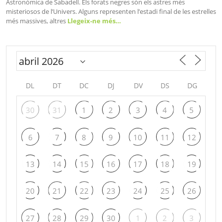
Astronòmica de Sabadell. Els forats negres són els astres més
misteriosos de l’Univers. Alguns representen l’estadi final de les estrelles
més massives, altres
Llegeix-ne més…
DL
DT
DC
DJ
DV
DS
DG
30
31
1
2
3
4
5
6
7
8
9
10
11
12
13
14
15
16
17
18
19
20
21
22
23
24
25
26
27
28
29
30
1
2
3