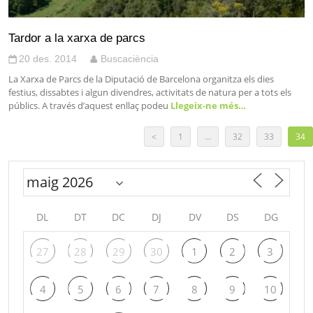
Tardor a la xarxa de parcs
20 des. 2014
Buscaciència
La Xarxa de Parcs de la Diputació de Barcelona organitza els dies
festius, dissabtes i algun divendres, activitats de natura per a tots els
públics. A través d’aquest enllaç podeu
Llegeix-ne més…
<
1
…
32
33
34
DL
DT
DC
DJ
DV
DS
DG
27
28
29
30
1
2
3
4
5
6
7
8
9
10