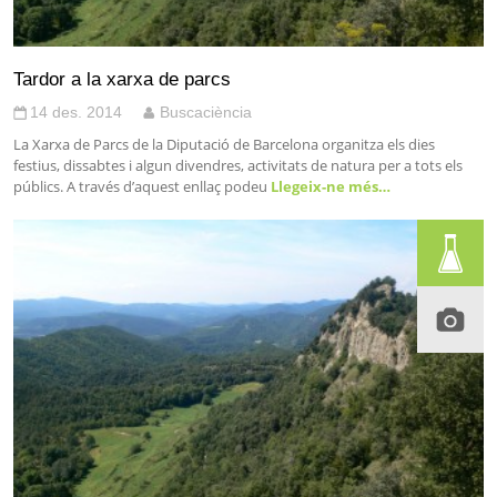
Tardor a la xarxa de parcs
14 des. 2014
Buscaciència
La Xarxa de Parcs de la Diputació de Barcelona organitza els dies
festius, dissabtes i algun divendres, activitats de natura per a tots els
públics. A través d’aquest enllaç podeu
Llegeix-ne més…