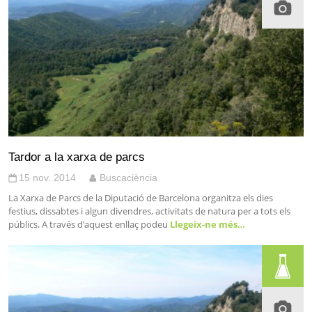
Tardor a la xarxa de parcs
15 nov. 2014
Buscaciència
La Xarxa de Parcs de la Diputació de Barcelona organitza els dies
festius, dissabtes i algun divendres, activitats de natura per a tots els
públics. A través d’aquest enllaç podeu
Llegeix-ne més…