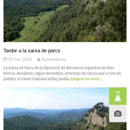
Tardor a la xarxa de parcs
23 nov. 2014
Buscaciència
La Xarxa de Parcs de la Diputació de Barcelona organitza els dies
festius, dissabtes i algun divendres, activitats de natura per a tots els
públics. A través d’aquest enllaç podeu
Llegeix-ne més…