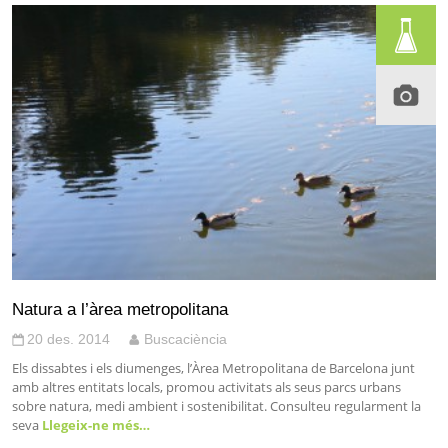
Natura a l’àrea metropolitana
20 des. 2014
Buscaciència
Els dissabtes i els diumenges, l’Àrea Metropolitana de Barcelona junt
amb altres entitats locals, promou activitats als seus parcs urbans
sobre natura, medi ambient i sostenibilitat. Consulteu regularment la
seva
Llegeix-ne més…