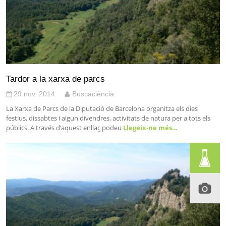
Tardor a la xarxa de parcs
29 nov. 2014
Buscaciència
La Xarxa de Parcs de la Diputació de Barcelona organitza els dies
festius, dissabtes i algun divendres, activitats de natura per a tots els
públics. A través d’aquest enllaç podeu
Llegeix-ne més…