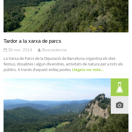
Tardor a la xarxa de parcs
30 nov. 2014
Buscaciència
La Xarxa de Parcs de la Diputació de Barcelona organitza els dies
festius, dissabtes i algun divendres, activitats de natura per a tots els
públics. A través d’aquest enllaç podeu
Llegeix-ne més…