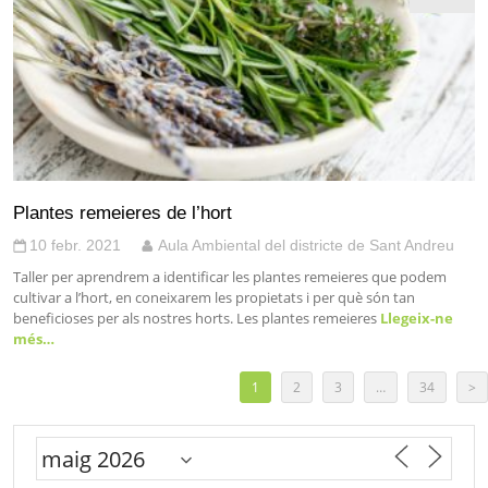
Plantes remeieres de l’hort
10 febr. 2021
Aula Ambiental del districte de Sant Andreu
Taller per aprendrem a identificar les plantes remeieres que podem
cultivar a l’hort, en coneixarem les propietats i per què són tan
beneficioses per als nostres horts. Les plantes remeieres
Llegeix-ne
més…
1
2
3
…
34
>