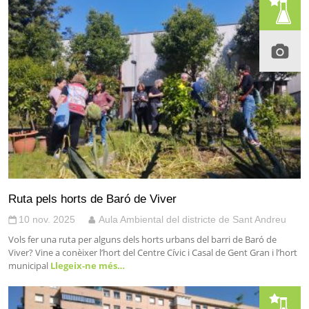
Ruta pels horts de Baró de Viver
10 nov. 2025
Aula Ambiental del districte de Sant Andreu
Vols fer una ruta per alguns dels horts urbans del barri de Baró de
Viver? Vine a conèixer l’hort del Centre Cívic i Casal de Gent Gran i l’hort
municipal
Llegeix-ne més…