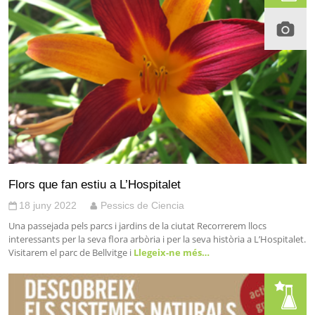
Flors que fan estiu a L’Hospitalet
18 juny 2022
Pessics de Ciencia
Una passejada pels parcs i jardins de la ciutat Recorrerem llocs
interessants per la seva flora arbòria i per la seva història a L’Hospitalet.
Visitarem el parc de Bellvitge i
Llegeix-ne més…