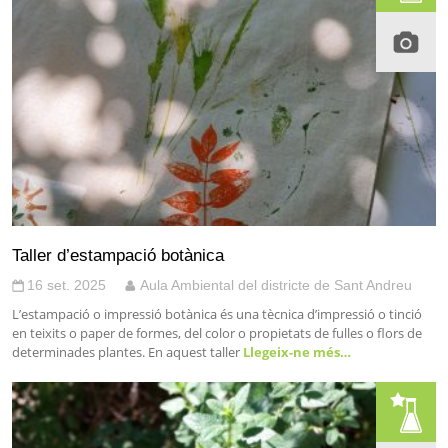
Taller d’estampació botànica
16 set. 2025
Aula Ambiental del districte de Sant Andreu
L’estampació o impressió botànica és una tècnica d’impressió o tinció
en teixits o paper de formes, del color o propietats de fulles o flors de
determinades plantes. En aquest taller
Llegeix-ne més…