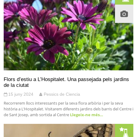
Flors d’estiu a L’Hospitalet. Una passejada pels jardins
de la ciutat
15 juny 2024
Pessics de Ciencia
Recorrerem llocs interessants per la seva flora arbòria i per la seva
història a L’Hospitalet. Visitarem diferents jardins dels barris del Centre i
de Sant Josep, amb sortida al Centre
Llegeix-ne més…