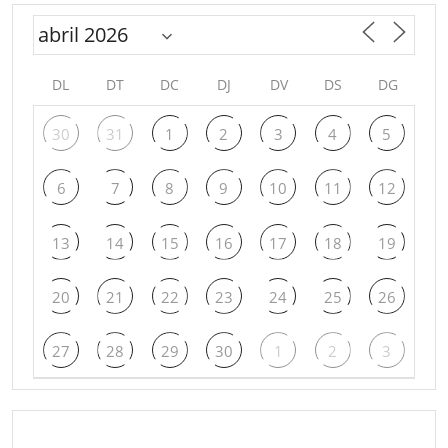
DL
DT
DC
DJ
DV
DS
DG
30
31
1
2
3
4
5
6
7
8
9
10
11
12
13
14
15
16
17
18
19
20
21
22
23
24
25
26
27
28
29
30
1
2
3