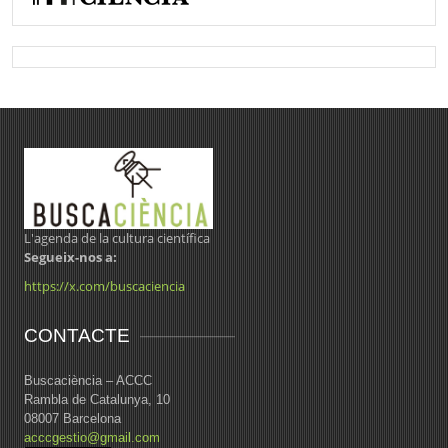
L'agenda de la cultura científica
Segueix-nos a:
https://x.com/buscaciencia
CONTACTE
Buscaciència – ACCC
Rambla de Catalunya, 10
08007 Barcelona
acccgestio@gmail.com