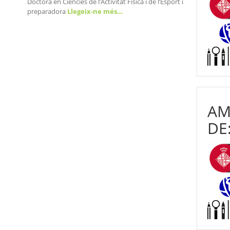
Doctora en Ciències de l’Activitat Física i de l’Esport i
preparadora
Llegeix-ne més…
AM
DE