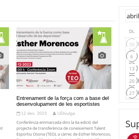
DL
30
6
13
20
27
Entrenament de la força com a base del
desenvolupament de les esportistes
12 des. 2023
UDivulga
Sup
Conferència emmarcada dins la 6a edició del
nt
projecte de transferència de coneixement Talent
Esportiu Osona (TEO), a càrrec de Esther Morencos,