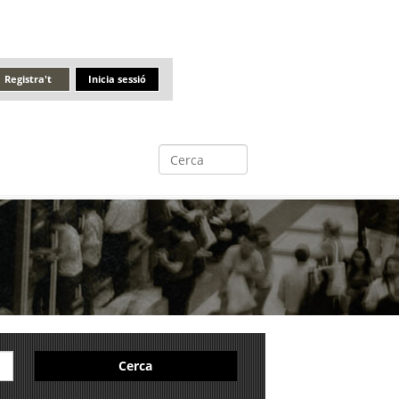
Registra't
Inicia sessió
Cerca