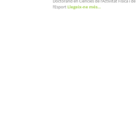
Doctorand en Ciències de l’Activitat Física i de
l’Esport
Llegeix-ne més…