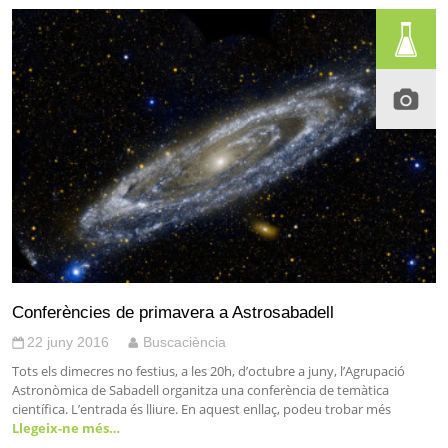
Conferències de primavera a Astrosabadell
22 juny 2016
Buscaciència
Tots els dimecres no festius, a les 20h, d’octubre a juny, l’Agrupació
Astronòmica de Sabadell organitza una conferència de temàtica
científica. L’entrada és lliure. En aquest enllaç, podeu trobar més
Llegeix-ne més…