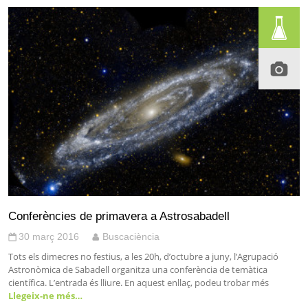
Conferències de primavera a Astrosabadell
30 març 2016
Buscaciència
Tots els dimecres no festius, a les 20h, d’octubre a juny, l’Agrupació
Astronòmica de Sabadell organitza una conferència de temàtica
científica. L’entrada és lliure. En aquest enllaç, podeu trobar més
Llegeix-ne més…