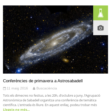
Conferències de primavera a Astrosabadell
11 maig 2016
Buscaciència
Tots els dimecres no festius, a les 20h, d’octubre a juny, l’Agrupació
Astronòmica de Sabadell organitza una conferència de temàtica
científica. L’entrada és lliure. En aquest enllaç, podeu trobar més
Llegeix-ne més…