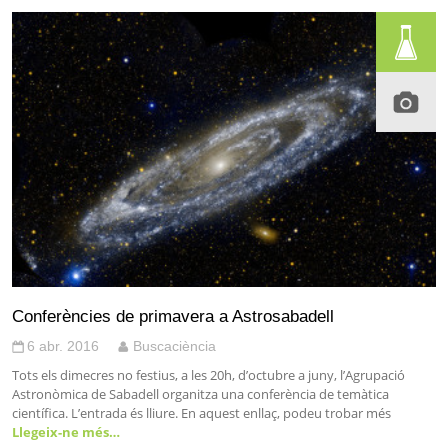
Conferències de primavera a Astrosabadell
6 abr. 2016
Buscaciència
Tots els dimecres no festius, a les 20h, d’octubre a juny, l’Agrupació
Astronòmica de Sabadell organitza una conferència de temàtica
científica. L’entrada és lliure. En aquest enllaç, podeu trobar més
Llegeix-ne més…