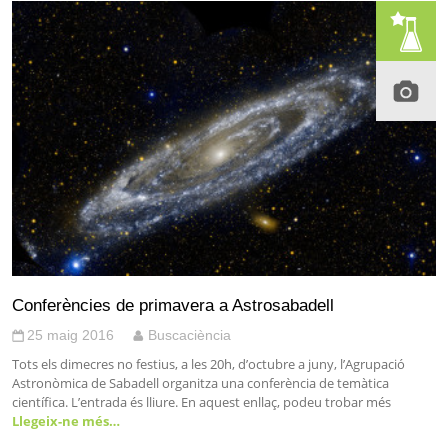
Conferències de primavera a Astrosabadell
25 maig 2016
Buscaciència
Tots els dimecres no festius, a les 20h, d’octubre a juny, l’Agrupació
Astronòmica de Sabadell organitza una conferència de temàtica
científica. L’entrada és lliure. En aquest enllaç, podeu trobar més
Llegeix-ne més…