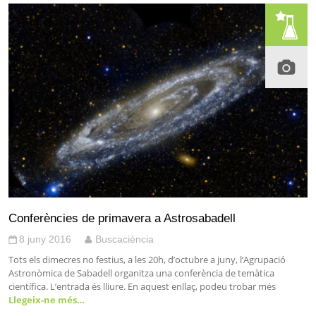
Conferències de primavera a Astrosabadell
8 juny 2016
Buscaciència
Tots els dimecres no festius, a les 20h, d’octubre a juny, l’Agrupació
Astronòmica de Sabadell organitza una conferència de temàtica
científica. L’entrada és lliure. En aquest enllaç, podeu trobar més
Llegeix-ne més…