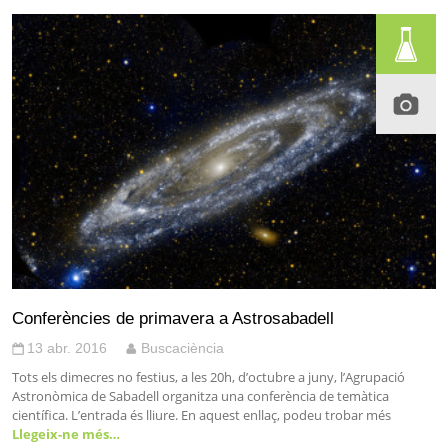
Conferències de primavera a Astrosabadell
13 abr. 2016
Buscaciència
Tots els dimecres no festius, a les 20h, d’octubre a juny, l’Agrupació
Astronòmica de Sabadell organitza una conferència de temàtica
científica. L’entrada és lliure. En aquest enllaç, podeu trobar més
Llegeix-ne més…