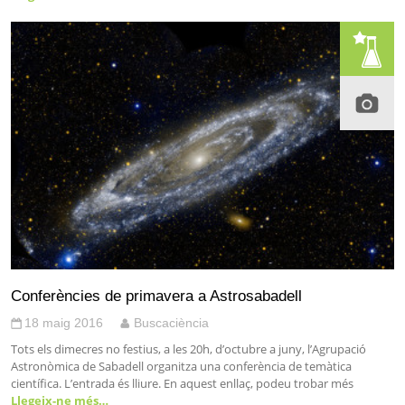
Conferències de primavera a Astrosabadell
18 maig 2016
Buscaciència
Tots els dimecres no festius, a les 20h, d’octubre a juny, l’Agrupació
Astronòmica de Sabadell organitza una conferència de temàtica
científica. L’entrada és lliure. En aquest enllaç, podeu trobar més
Llegeix-ne més…