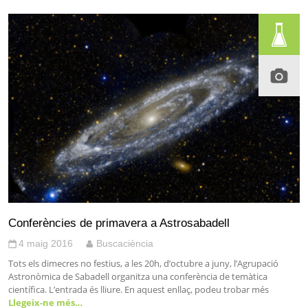
Conferències de primavera a Astrosabadell
4 maig 2016
Buscaciència
Tots els dimecres no festius, a les 20h, d’octubre a juny, l’Agrupació
Astronòmica de Sabadell organitza una conferència de temàtica
científica. L’entrada és lliure. En aquest enllaç, podeu trobar més
Llegeix-ne més…