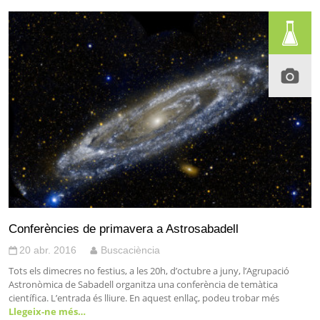
Conferències de primavera a Astrosabadell
20 abr. 2016
Buscaciència
Tots els dimecres no festius, a les 20h, d’octubre a juny, l’Agrupació
Astronòmica de Sabadell organitza una conferència de temàtica
científica. L’entrada és lliure. En aquest enllaç, podeu trobar més
Llegeix-ne més…