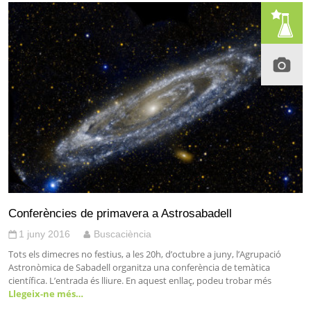
Conferències de primavera a Astrosabadell
1 juny 2016
Buscaciència
Tots els dimecres no festius, a les 20h, d’octubre a juny, l’Agrupació
Astronòmica de Sabadell organitza una conferència de temàtica
científica. L’entrada és lliure. En aquest enllaç, podeu trobar més
Llegeix-ne més…