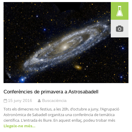
Conferències de primavera a Astrosabadell
15 juny 2016
Buscaciència
Tots els dimecres no festius, a les 20h, d’octubre a juny, l’Agrupació
Astronòmica de Sabadell organitza una conferència de temàtica
científica. L’entrada és lliure. En aquest enllaç, podeu trobar més
Llegeix-ne més…