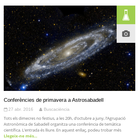
Conferències de primavera a Astrosabadell
27 abr. 2016
Buscaciència
Tots els dimecres no festius, a les 20h, d’octubre a juny, l’Agrupació
Astronòmica de Sabadell organitza una conferència de temàtica
científica. L’entrada és lliure. En aquest enllaç, podeu trobar més
Llegeix-ne més…