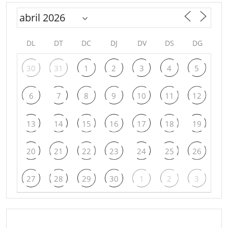
DL
DT
DC
DJ
DV
DS
DG
30
31
1
2
3
4
5
6
7
8
9
10
11
12
13
14
15
16
17
18
19
20
21
22
23
24
25
26
27
28
29
30
1
2
3