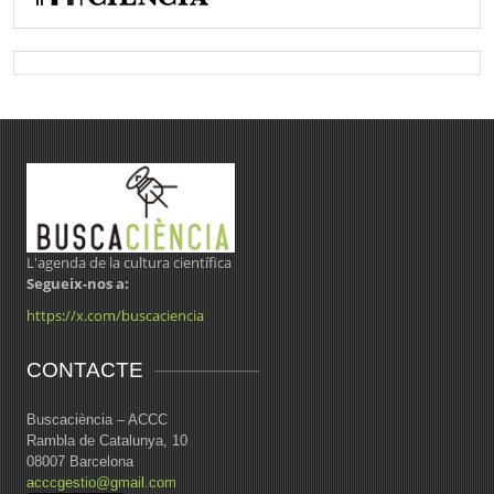
L'agenda de la cultura científica
Segueix-nos a:
https://x.com/buscaciencia
CONTACTE
Buscaciència – ACCC
Rambla de Catalunya, 10
08007 Barcelona
acccgestio@gmail.com