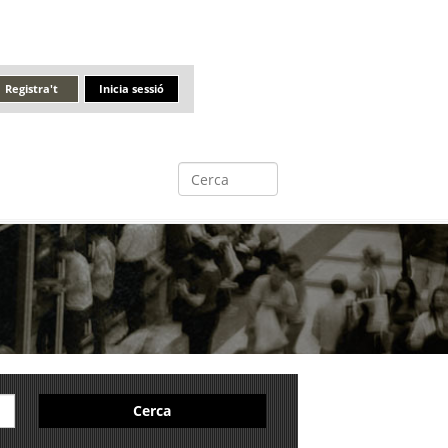
Registra't
Inicia sessió
Cerca