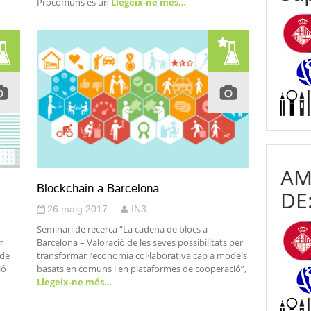
Procomuns és un
Llegeix-ne més…
AM
Blockchain a Barcelona
DE
26 maig 2017
IN3
Seminari de recerca “La cadena de blocs a
n
Barcelona – Valoració de les seves possibilitats per
 de
transformar l’economia col·laborativa cap a models
ió
basats en comuns i en plataformes de cooperació”,
Llegeix-ne més…