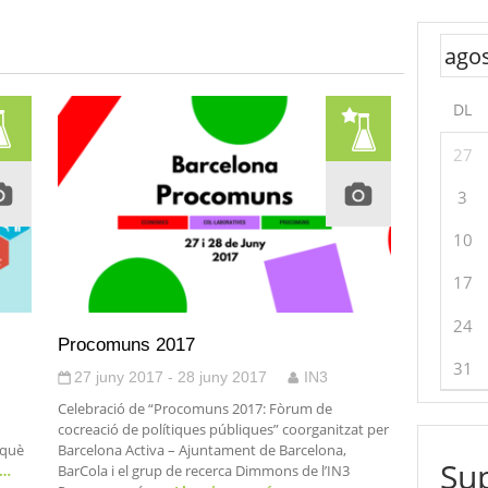
DL
27
3
10
17
24
Procomuns 2017
31
27 juny 2017 - 28 juny 2017
IN3
Celebració de “Procomuns 2017: Fòrum de
cocreació de polítiques públiques” coorganitzat per
rquè
Barcelona Activa – Ajuntament de Barcelona,
Sup
s…
BarCola i el grup de recerca Dimmons de l’IN3