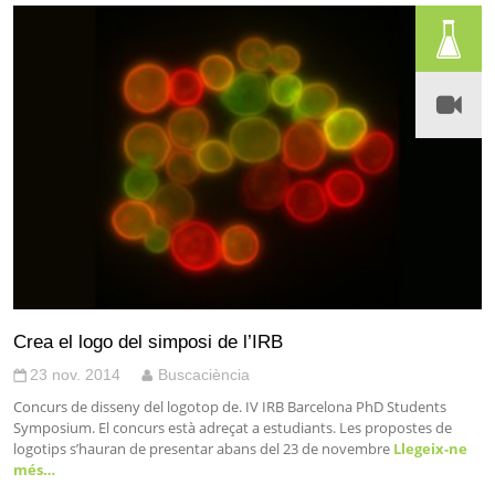
Crea el logo del simposi de l’IRB
23 nov. 2014
Buscaciència
Concurs de disseny del logotop de. IV IRB Barcelona PhD Students
Symposium. El concurs està adreçat a estudiants. Les propostes de
logotips s’hauran de presentar abans del 23 de novembre
Llegeix-ne
més…