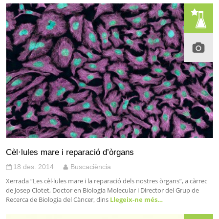
Cèl·lules mare i reparació d’òrgans
18 des. 2014
Buscaciència
Xerrada “Les cèl·lules mare i la reparació dels nostres òrgans”, a càrrec
de Josep Clotet, Doctor en Biologia Molecular i Director del Grup de
Recerca de Biologia del Càncer, dins
Llegeix-ne més…