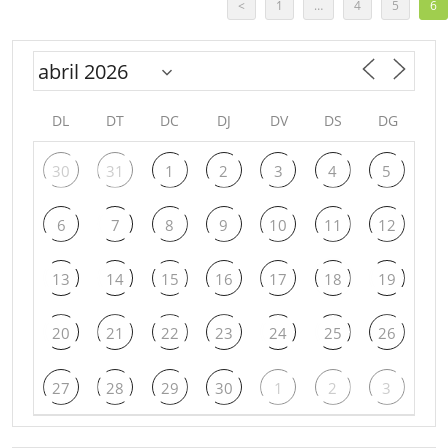
<
1
…
4
5
6
DL
DT
DC
DJ
DV
DS
DG
30
31
1
2
3
4
5
6
7
8
9
10
11
12
13
14
15
16
17
18
19
20
21
22
23
24
25
26
27
28
29
30
1
2
3