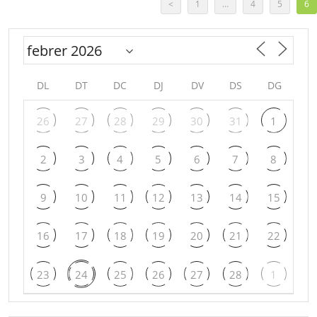
<
1
…
4
5
6
DL
DT
DC
DJ
DV
DS
DG
26
27
28
29
30
31
1
2
3
4
5
6
7
8
9
10
11
12
13
14
15
16
17
18
19
20
21
22
23
24
25
26
27
28
1