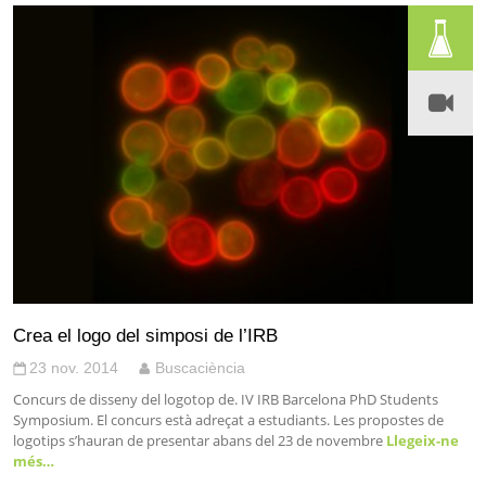
Crea el logo del simposi de l’IRB
23 nov. 2014
Buscaciència
Concurs de disseny del logotop de. IV IRB Barcelona PhD Students
Symposium. El concurs està adreçat a estudiants. Les propostes de
logotips s’hauran de presentar abans del 23 de novembre
Llegeix-ne
més…