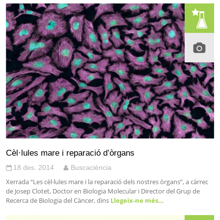
Cèl·lules mare i reparació d’òrgans
18 des. 2014
Buscaciència
Xerrada “Les cèl·lules mare i la reparació dels nostres òrgans”, a càrrec
de Josep Clotet, Doctor en Biologia Molecular i Director del Grup de
Recerca de Biologia del Càncer, dins
Llegeix-ne més…