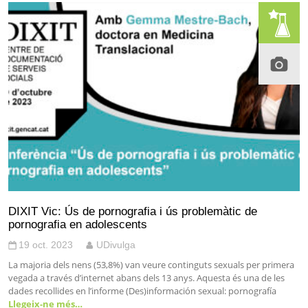
DIXIT Vic: Ús de pornografia i ús problemàtic de
pornografia en adolescents
19 oct. 2023
UDivulga
La majoria dels nens (53,8%) van veure continguts sexuals per primera
vegada a través d’internet abans dels 13 anys. Aquesta és una de les
dades recollides en l’informe (Des)información sexual: pornografía
Llegeix-ne més…