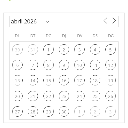
DL
DT
DC
DJ
DV
DS
DG
30
31
1
2
3
4
5
6
7
8
9
10
11
12
13
14
15
16
17
18
19
20
21
22
23
24
25
26
27
28
29
30
1
2
3