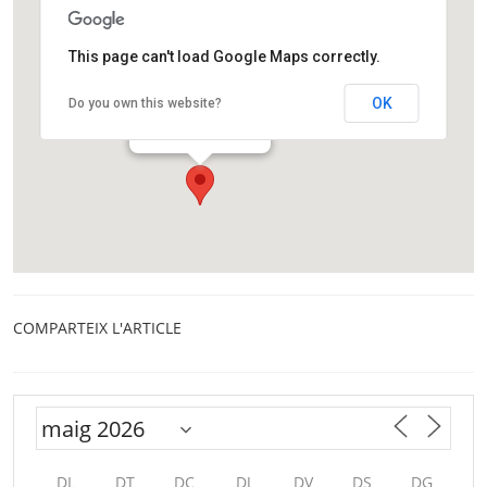
This page can't load Google Maps correctly.
Fundació CRAM
OK
Do you own this website?
Passeig de la platja 30
El Prat de Llobregat
COMPARTEIX L'ARTICLE
DL
DT
DC
DJ
DV
DS
DG