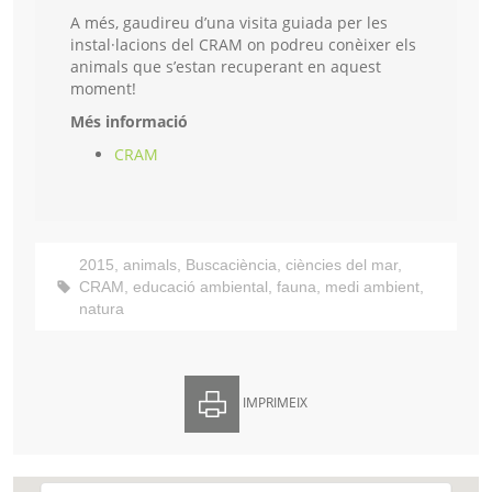
A més, gaudireu d’una visita guiada per les
instal·lacions del CRAM on podreu conèixer els
animals que s’estan recuperant en aquest
moment!
Més informació
CRAM
2015
,
animals
,
Buscaciència
,
ciències del mar
,
CRAM
,
educació ambiental
,
fauna
,
medi ambient
,
natura
IMPRIMEIX