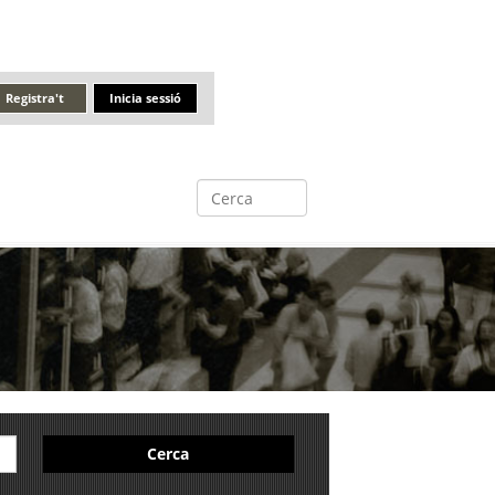
Registra't
Inicia sessió
Cerca