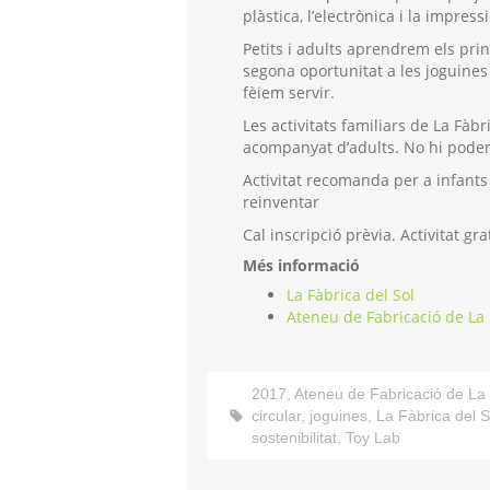
plàstica, l’electrònica i la impressi
Petits i adults aprendrem els prin
segona oportunitat a les joguine
fèiem servir.
Les activitats familiars de La Fàb
acompanyat d’adults. No hi poden a
Activitat recomanda per a infants
reinventar
Cal inscripció prèvia. Activitat gra
Més informació
La Fàbrica del Sol
Ateneu de Fabricació de La 
2017
,
Ateneu de Fabricació de La 
circular
,
joguines
,
La Fàbrica del S
sostenibilitat
,
Toy Lab