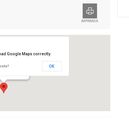
IMPRIMEIX
load Google Maps correctly.
del Sol
OK
bsite?
Salvat Papasseit, 1,