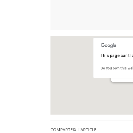
This page can't 
La Fàbrica 
Do you own this we
Passeig de 
Barcelona
COMPARTEIX L'ARTICLE