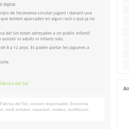
ó digital.
cipis de l’economia circular jugant i donant una
s que teníem aparcades en algun racó o que ja no
rica del Sol estan adreçades a un públic infantil
ssistir ni adults ni infants sols.
 de 8 a 12 anys. Es poden portar les joguines a
tuïta.
Fàbrica del Sol
Am
Fàbrica del Sol
,
consum responsable
,
Economia
ol
,
medi ambient
,
reparació
,
residus
,
reutilització
,