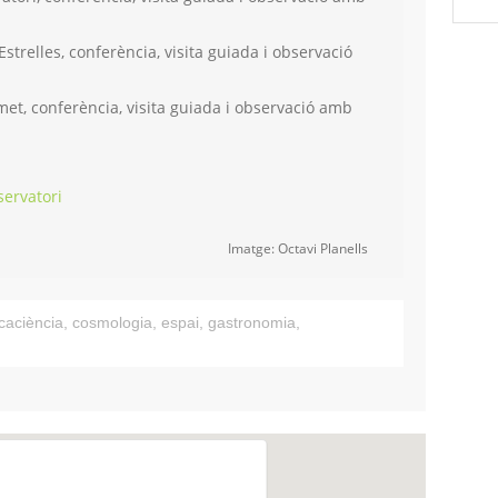
trelles, conferència, visita guiada i observació
t, conferència, visita guiada i observació amb
servatori
Imatge: Octavi Planells
caciència
,
cosmologia
,
espai
,
gastronomia
,