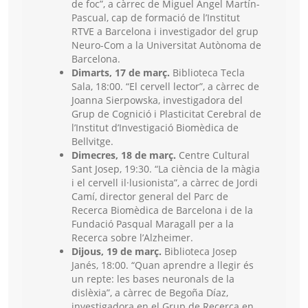
de foc”, a càrrec de Miguel Ángel Martín-
Pascual, cap de formació de l’Institut
RTVE a Barcelona i investigador del grup
Neuro-Com a la Universitat Autònoma de
Barcelona.
Dimarts, 17 de març.
Biblioteca Tecla
Sala, 18:00. “El cervell lector”, a càrrec de
Joanna Sierpowska, investigadora del
Grup de Cognició i Plasticitat Cerebral de
l’Institut d’Investigació Biomèdica de
Bellvitge.
Dimecres, 18 de març.
Centre Cultural
Sant Josep, 19:30. “La ciència de la màgia
i el cervell il·lusionista”, a càrrec de Jordi
Camí, director general del Parc de
Recerca Biomèdica de Barcelona i de la
Fundació Pasqual Maragall per a la
Recerca sobre l’Alzheimer.
Dijous, 19 de març.
Biblioteca Josep
Janés, 18:00. “Quan aprendre a llegir és
un repte: les bases neuronals de la
dislèxia”, a càrrec de Begoña Díaz,
investigadora en el Grup de Recerca en