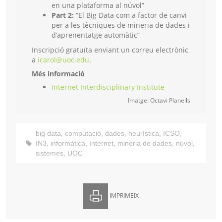
en una plataforma al núvol”
Part 2:
“El Big Data com a factor de canvi
per a les tècniques de mineria de dades i
d’aprenentatge automàtic”
Inscripció gratuïta enviant un correu electrònic
a
icarol@uoc.edu
.
Més informació
Internet Interdisciplinary Institute
Imatge: Octavi Planells
big data
,
computació
,
dades
,
heurística
,
ICSO
,
IN3
,
informàtica
,
Internet
,
mineria de dades
,
núvol
,
sistemes
,
UOC
IMPRIMEIX