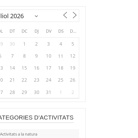
DL
DT
DC
DJ
DV
DS
DG
29
30
1
2
3
4
5
6
7
8
9
10
12
11
13
14
15
16
17
18
19
20
21
22
23
24
25
26
27
28
29
30
31
1
2
ATEGORIES D'ACTIVITATS
Activitats a la natura