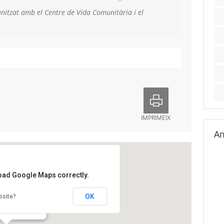
nitzat amb el Centre de Vida Comunitària i el
IMPRIMEIX
Am
load Google Maps correctly.
ic Trinitat Vella
OK
bsite?
adada, 36