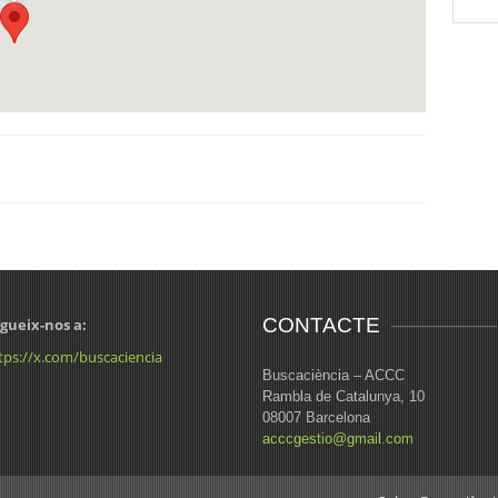
CONTACTE
gueix-nos a:
tps://x.com/buscaciencia
Buscaciència – ACCC
Rambla de Catalunya, 10
08007 Barcelona
acccgestio@gmail.com