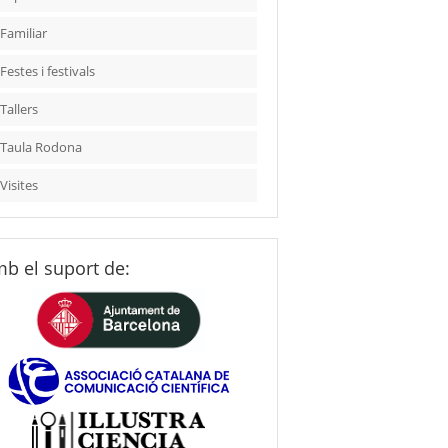
Familiar
Festes i festivals
Tallers
Taula Rodona
Visites
b el suport de: