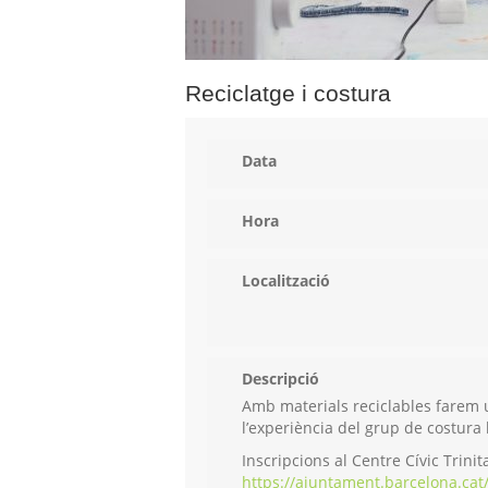
Reciclatge i costura
Data
Hora
Localització
Descripció
Amb materials reciclables farem un
l’experiència del grup de costura 
Inscripcions al Centre Cívic Trinita
https://ajuntament.barcelona.cat/c