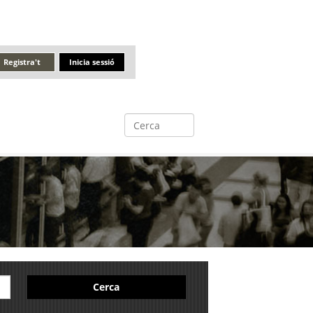
Registra't
Inicia sessió
Cerca