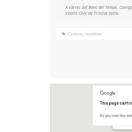
A càrrec del Banc del Temps. Coorga
Centre Cívic de Trinitat Vella.
Costura
,
reutilitzar
This page can't 
Centre Cív
Do you own this we
Carrer For
Barcelona