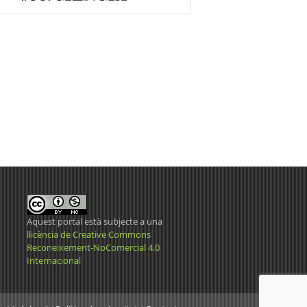
Aquest portal està subjecte a una
llicència de Creative Commons
Reconeixement-NoComercial 4.0
Internacional