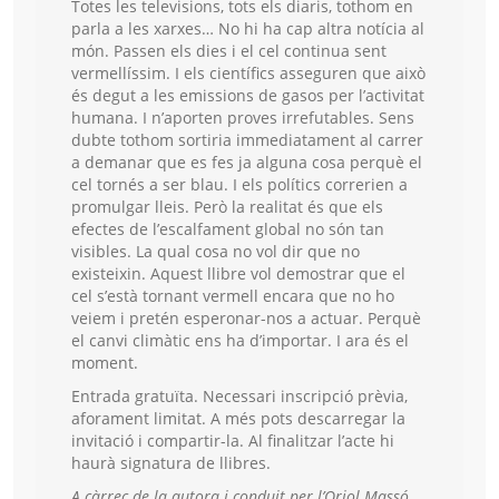
Totes les televisions, tots els diaris, tothom en
parla a les xarxes… No hi ha cap altra notícia al
món. Passen els dies i el cel continua sent
vermellíssim. I els científics asseguren que això
és degut a les emissions de gasos per l’activitat
humana. I n’aporten proves irrefutables. Sens
dubte tothom sortiria immediatament al carrer
a demanar que es fes ja alguna cosa perquè el
cel tornés a ser blau. I els polítics correrien a
promulgar lleis. Però la realitat és que els
efectes de l’escalfament global no són tan
visibles. La qual cosa no vol dir que no
existeixin. Aquest llibre vol demostrar que el
cel s’està tornant vermell encara que no ho
veiem i pretén esperonar-nos a actuar. Perquè
el canvi climàtic ens ha d’importar. I ara és el
moment.
Entrada gratuïta. Necessari inscripció prèvia,
aforament limitat. A més pots descarregar la
invitació i compartir-la. Al finalitzar l’acte hi
haurà signatura de llibres.
A càrrec de la autora i conduit per l’Oriol Massó,