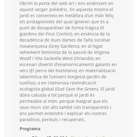
Obrim la porta del setè art i ens endinsem en
aquest verger polièdric. En aquesta mostra el
jardí es converteix en metàfora d’un món feliç
els protagonistes del qual ignoren que és a
punt de desaparèixer de forma tràgica (Il
giardino dei Finzi Contini), en essència de la
decadència de dues dames de l’alta societat
novaiorquesa (Grey Gardens), en al·legat
vehement feminista de la passió de Virginia
Woolf i Vita Sackville-West (Orlando), en
escenari divertit d’enamoriscaments galants en
vers (El perro del hortelano), en materialització
laberíntica de l’univers borgesià (Jardín de
sueños), o en clamorosa reivindicació
ecologista global (God Save the Green). El jardí
dóna cabuda a tot perquè el jardí és
permeable al món, perquè malgrat que els
seus murs són alts també són transparents i
ens permet entendre i explicar els nostres
paradisos, perduts i recuperats.
Programa