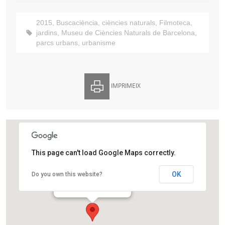
2015
,
Buscaciència
,
ciències naturals
,
Filmoteca
,
jardins
,
Museu de Ciències Naturals de Barcelona
,
parcs urbans
,
urbanisme
IMPRIMEIX
This page can't load Google Maps correctly.
Filmoteca de Catalunya
OK
Do you own this website?
Plaça Salvador Seguí, 1 – 9
Barcelona