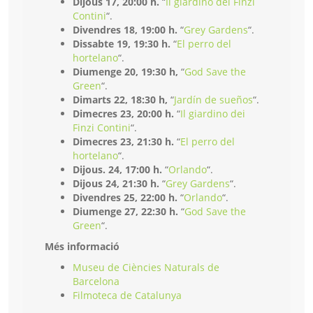
Dijous 17, 20:00 h.
“
Il giardino dei Finzi
Contini
“.
Divendres 18, 19:00 h.
“
Grey Gardens
“.
Dissabte 19, 19:30 h.
“
El perro del
hortelano
“.
Diumenge 20, 19:30 h,
“
God Save the
Green
“.
Dimarts 22, 18:30 h,
“
Jardín de sueños
“.
Dimecres 23, 20:00 h.
“
Il giardino dei
Finzi Contini
“.
Dimecres 23, 21:30 h.
“
El perro del
hortelano
“.
Dijous. 24, 17:00 h.
“
Orlando
“.
Dijous 24, 21:30 h.
“
Grey Gardens
“.
Divendres 25, 22:00 h.
“
Orlando
“.
Diumenge 27, 22:30 h.
“
God Save the
Green
“.
Més informació
Museu de Ciències Naturals de
Barcelona
Filmoteca de Catalunya