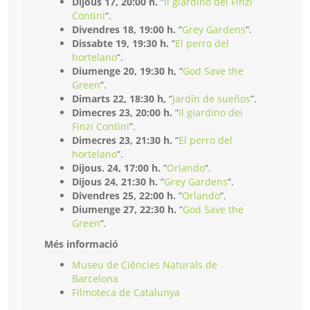
Dijous 17, 20:00 h.
“
Il giardino dei Finzi
Contini
“.
Divendres 18, 19:00 h.
“
Grey Gardens
“.
Dissabte 19, 19:30 h.
“
El perro del
hortelano
“.
Diumenge 20, 19:30 h,
“
God Save the
Green
“.
Dimarts 22, 18:30 h,
“
Jardín de sueños
“.
Dimecres 23, 20:00 h.
“
Il giardino dei
Finzi Contini
“.
Dimecres 23, 21:30 h.
“
El perro del
hortelano
“.
Dijous. 24, 17:00 h.
“
Orlando
“.
Dijous 24, 21:30 h.
“
Grey Gardens
“.
Divendres 25, 22:00 h.
“
Orlando
“.
Diumenge 27, 22:30 h.
“
God Save the
Green
“.
Més informació
Museu de Ciències Naturals de
Barcelona
Filmoteca de Catalunya