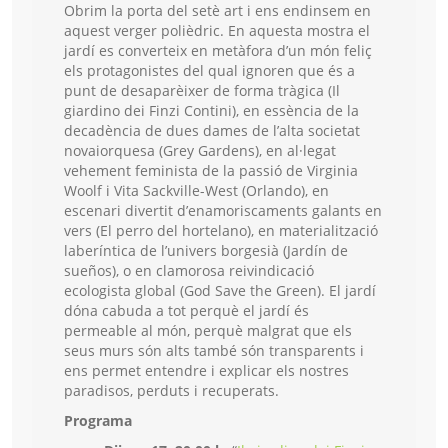
Obrim la porta del setè art i ens endinsem en
aquest verger polièdric. En aquesta mostra el
jardí es converteix en metàfora d’un món feliç
els protagonistes del qual ignoren que és a
punt de desaparèixer de forma tràgica (Il
giardino dei Finzi Contini), en essència de la
decadència de dues dames de l’alta societat
novaiorquesa (Grey Gardens), en al·legat
vehement feminista de la passió de Virginia
Woolf i Vita Sackville-West (Orlando), en
escenari divertit d’enamoriscaments galants en
vers (El perro del hortelano), en materialització
laberíntica de l’univers borgesià (Jardín de
sueños), o en clamorosa reivindicació
ecologista global (God Save the Green). El jardí
dóna cabuda a tot perquè el jardí és
permeable al món, perquè malgrat que els
seus murs són alts també són transparents i
ens permet entendre i explicar els nostres
paradisos, perduts i recuperats.
Programa