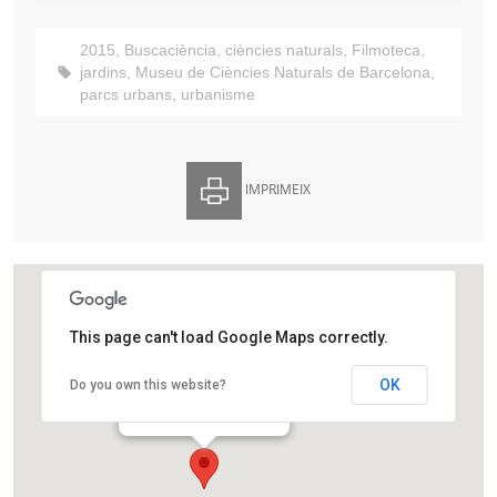
2015
,
Buscaciència
,
ciències naturals
,
Filmoteca
,
jardins
,
Museu de Ciències Naturals de Barcelona
,
parcs urbans
,
urbanisme
IMPRIMEIX
This page can't load Google Maps correctly.
Filmoteca de Catalunya
OK
Do you own this website?
Plaça Salvador Seguí, 1 – 9
Barcelona