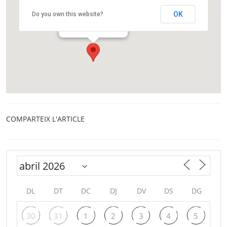
Barri de Sant Antoni
OK
Do you own this website?
Carrer Comte d'Urgell, 0
Barcelona
COMPARTEIX L'ARTICLE
DL
DT
DC
DJ
DV
DS
DG
30
31
1
2
3
4
5