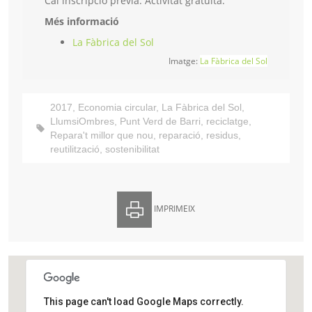
Cal inscripció prèvia. Activitat gratuïta.
Més informació
La Fàbrica del Sol
Imatge:
La Fàbrica del Sol
2017
,
Economia circular
,
La Fàbrica del Sol
,
LlumsiOmbres
,
Punt Verd de Barri
,
reciclatge
,
Repara't millor que nou
,
reparació
,
residus
,
reutilització
,
sostenibilitat
IMPRIMEIX
This page can't load Google Maps correctly.