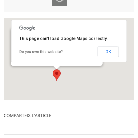
This page can't load Google Maps correctly.
Museu de l’Institut Català de Paleontologia Miquel
Crusafont
OK
Do you own this website?
Carrer de l'Escola Industrial, 23
Sabadell
COMPARTEIX L'ARTICLE