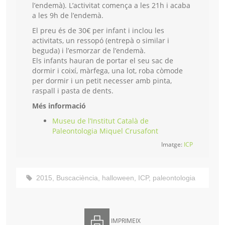
l’endemà). L’activitat comença a les 21h i acaba
a les 9h de l’endemà.
El preu és de 30€ per infant i inclou les
activitats, un ressopó (entrepà o similar i
beguda) i l’esmorzar de l’endemà.
Els infants hauran de portar el seu sac de
dormir i coixí, màrfega, una lot, roba còmode
per dormir i un petit necesser amb pinta,
raspall i pasta de dents.
Més informació
Museu de l’Institut Català de
Paleontologia Miquel Crusafont
Imatge:
ICP
2015
,
Buscaciència
,
halloween
,
ICP
,
paleontologia
IMPRIMEIX