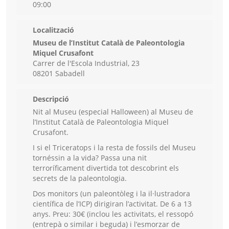
09:00
Localització
Museu de l’Institut Català de Paleontologia
Miquel Crusafont
Carrer de l'Escola Industrial, 23
08201 Sabadell
Descripció
Nit al Museu (especial Halloween) al Museu de
l’Institut Català de Paleontologia Miquel
Crusafont.
I si el Triceratops i la resta de fossils del Museu
tornéssin a la vida? Passa una nit
terroríficament divertida tot descobrint els
secrets de la paleontologia.
Dos monitors (un paleontòleg i la il·lustradora
científica de l’ICP) dirigiran l’activitat. De 6 a 13
anys. Preu: 30€ (inclou les activitats, el ressopó
(entrepà o similar i beguda) i l’esmorzar de