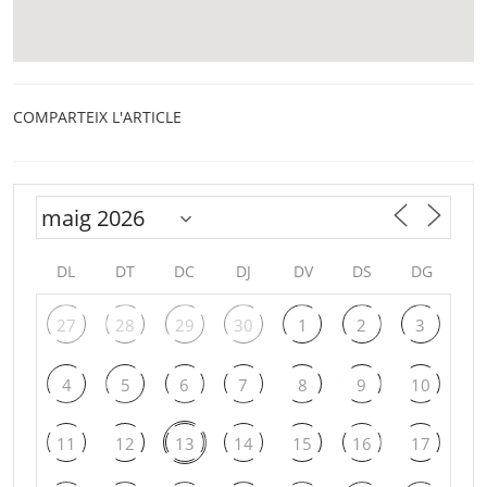
COMPARTEIX L'ARTICLE
DL
DT
DC
DJ
DV
DS
DG
27
28
29
30
1
2
3
4
5
6
7
8
9
10
11
12
13
14
15
16
17