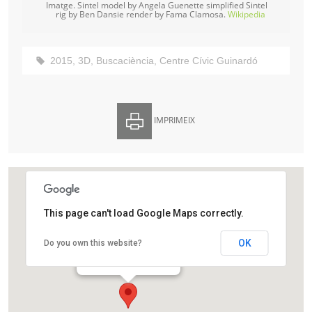
Imatge. Sintel model by Angela Guenette simplified Sintel
rig by Ben Dansie render by Fama Clamosa.
Wikipedia
2015
,
3D
,
Buscaciència
,
Centre Cívic Guinardó
IMPRIMEIX
This page can't load Google Maps correctly.
Centre Cívic Guinardó
OK
Do you own this website?
Ronda Guinardó, 113-141
Barcelona