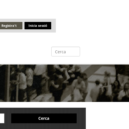
Registra't
Inicia sessió
Cerca