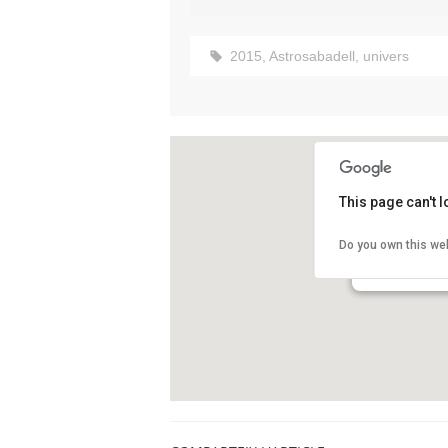
2015
,
Astrosabadell
,
univers
This page can't 
Agrupació Ast
Do you own this we
Prat de la Riba,
Sabadell