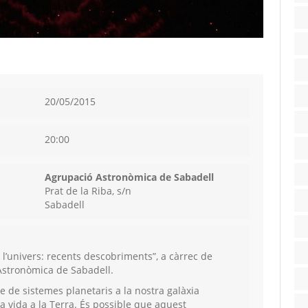
s
20/05/2015
20:00
Agrupació Astronòmica de Sabadell
Prat de la Riba, s/n
Sabadell
a l’univers: recents descobriments”, a càrrec de
’Astronòmica de Sabadell.
 de sistemes planetaris a la nostra galàxia
la vida a la Terra. És possible que aquest