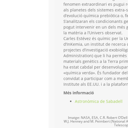
fenomen extraordinari es pugui re
als planetes dels sistemes extra-s
d’evolució química prebiòtica o, fi
S’analitzaran els condicionants 
pogut intervenir en un dels més 
la matèria a l’Univers observat.
Carles Estévez és químic per la Uni
d’InKemia, un institut de recerca
projectes d’investigació exobiolò
Administration) que li ha permès r
materials genètics a la Terra prim
ha estat cabdal per desenvolupa
«química verda». És fundador del 
convidat a participar com a memb
Institute als EE.UU. i a la plata
Més informació
Astronòmica de Sabadell
Imatge: NASA, ESA, C.R. Robert O’Dell (
W.J. Henney and M. Peimbert (National A
Telescop