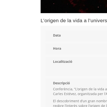
L’origen de la vida a l’univer
Data
Hora
Localització
Descripció
Conferència, “L’origen de la vida 
Carles Estévez, organitzada per l
El descobriment d’un gran nombre
reobre l’interès sobre l’origen de 