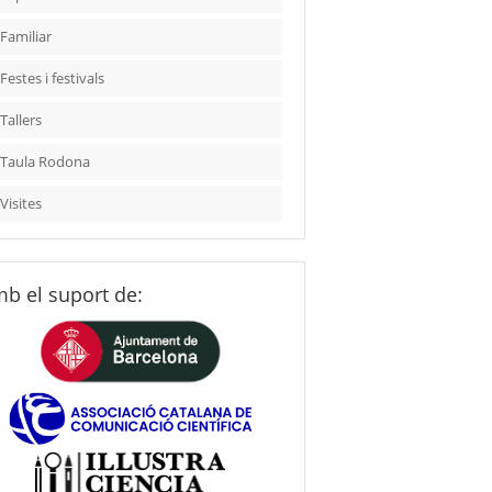
Familiar
Festes i festivals
Tallers
Taula Rodona
Visites
b el suport de: