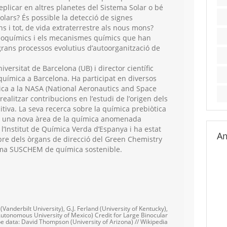
plicar en altres planetes del Sistema Solar o bé
olars? És possible la detecció de signes
ns i tot, de vida extraterrestre als nous mons?
geoquímics i els mecanismes químics que han
grans processos evolutius d’autoorganització de
versitat de Barcelona (UB) i director científic
 química a Barcelona. Ha participat en diversos
gica a la NASA (National Aeronautics and Space
ealitzar contribucions en l’estudi de l’origen dels
itiva. La seva recerca sobre la química prebiòtica
r una nova àrea de la química anomenada
l’Institut de Química Verda d’Espanya i ha estat
Am
re dels òrgans de direcció del Green Chemistry
forma SUSCHEM de química sostenible.
Vanderbilt University), G.J. Ferland (University of Kentucky),
utonomous University of Mexico) Credit for Large Binocular
e data: David Thompson (University of Arizona) // Wikipedia