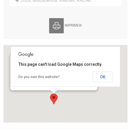
2015
,
Buscaciència
,
insectes
,
RACAB
IMPRIMEIX
This page can't load Google Maps correctly.
Reial Acadèmia de les Ciències i les Arts de
Barcelona
OK
Do you own this website?
La Rambla, 115
Barcelona