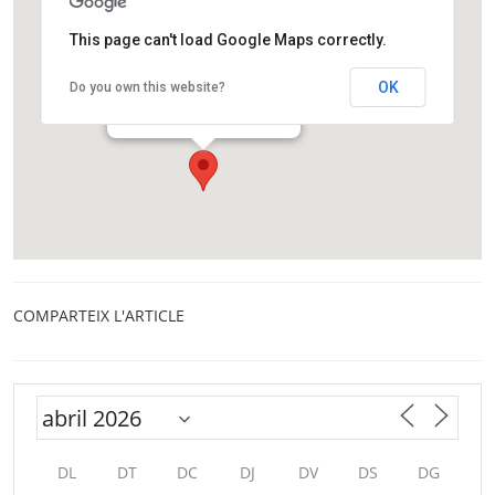
This page can't load Google Maps correctly.
La Fàbrica del Sol
OK
Do you own this website?
Passeig de Salvat Papasseit, 1,
Barcelona
COMPARTEIX L'ARTICLE
DL
DT
DC
DJ
DV
DS
DG