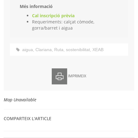
Més informació
Cal inscripció prèvia
Requeriments: calçat còmode,
gorra/barret i aigua
aigua
,
Clariana
,
Ruta
,
sostenibilitat
,
XEAB
IMPRIMEIX
Map Unavailable
COMPARTEIX L'ARTICLE