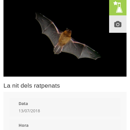
La nit dels ratpenats
Data
13/07/2018
Hora