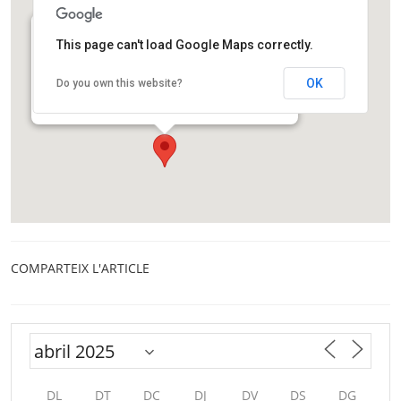
This page can't load Google Maps correctly.
Centre d’Informació del Parc Natural de la Serra
de Collserola
OK
Do you own this website?
Carretera de l'Església, 92
Barcelona
COMPARTEIX L'ARTICLE
DL
DT
DC
DJ
DV
DS
DG