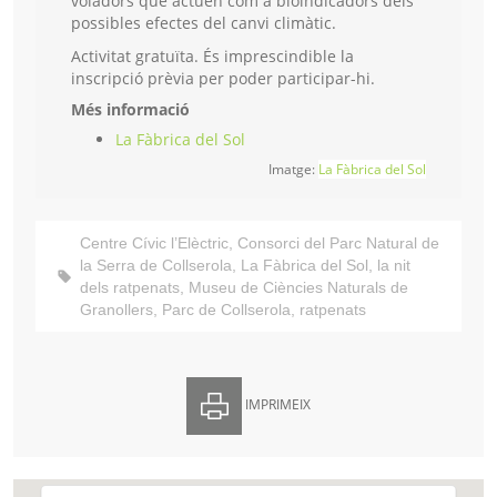
voladors que actuen com a bioindicadors dels
possibles efectes del canvi climàtic.
Activitat gratuïta. És imprescindible la
inscripció prèvia per poder participar-hi.
Més informació
La Fàbrica del Sol
Imatge:
La Fàbrica del Sol
Centre Cívic l’Elèctric
,
Consorci del Parc Natural de
la Serra de Collserola
,
La Fàbrica del Sol
,
la nit
dels ratpenats
,
Museu de Ciències Naturals de
Granollers
,
Parc de Collserola
,
ratpenats
IMPRIMEIX