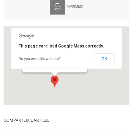
IMPRIMEIX
This page can't load Google Maps correctly.
Agrupació Astronòmica de Sabadell
OK
Do you own this website?
Prat de la Riba, s/n
Sabadell
COMPARTEIX L'ARTICLE