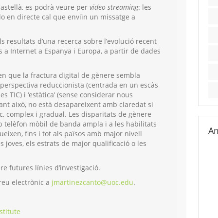
castellà, es podrà veure per
video streaming
: les
o en directe cal que enviïn un missatge a
s resultats d’una recerca sobre l’evolució recent
s a Internet a Espanya i Europa, a partir de dades
en que la fractura digital de gènere sembla
a perspectiva reduccionista (centrada en un escàs
es TIC) i ‘estàtica’ (sense considerar nous
tant això, no està desapareixent amb claredat si
, complex i gradual. Les disparitats de gènere
b telèfon mòbil de banda ampla i a les habilitats
Am
ixen, fins i tot als països amb major nivell
 joves, els estrats de major qualificació o les
e futures línies d’investigació.
reu electrònic a
jmartinezcanto@uoc.edu
.
stitute