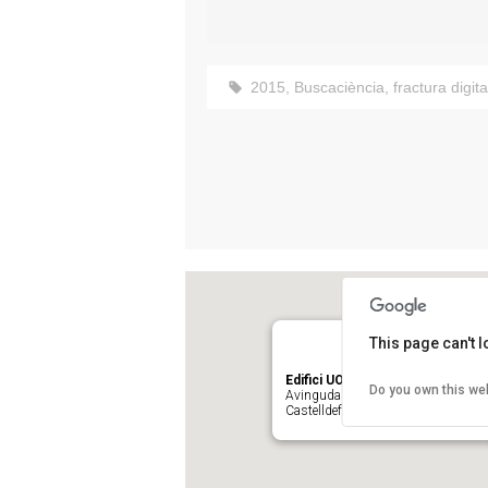
2015
,
Buscaciència
,
fractura digita
This page can't 
Edifici UOC Castelldefels
Do you own this we
Avinguda Carl Friedrich Gauss, 5. Pa
Castelldefels