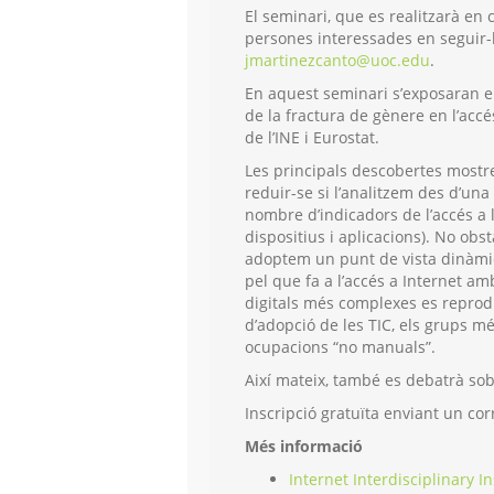
El seminari, que es realitzarà en 
persones interessades en seguir-l
jmartinezcanto@uoc.edu
.
En aquest seminari s’exposaran el
de la fractura de gènere en l’accé
de l’INE i Eurostat.
Les principals descobertes mostr
reduir-se si l’analitzem des d’un
nombre d’indicadors de l’accés a l
dispositius i aplicacions). No obs
adoptem un punt de vista dinàmic
pel que fa a l’accés a Internet am
digitals més complexes es reprodue
d’adopció de les TIC, els grups més
ocupacions “no manuals”.
Així mateix, també es debatrà sobr
Inscripció gratuïta enviant un cor
Més informació
Internet Interdisciplinary In