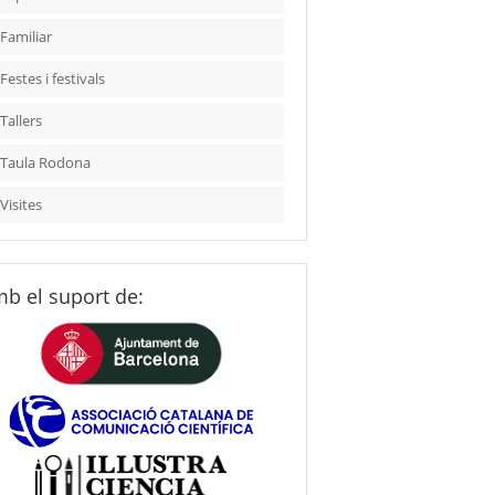
Familiar
Festes i festivals
Tallers
Taula Rodona
Visites
b el suport de: