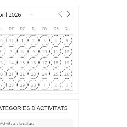
DL
DT
DC
DJ
DV
DS
DG
30
31
1
2
3
4
5
6
7
8
9
10
11
12
13
14
15
16
17
18
19
20
21
22
23
24
25
26
27
28
29
30
1
2
3
ATEGORIES D'ACTIVITATS
Activitats a la natura