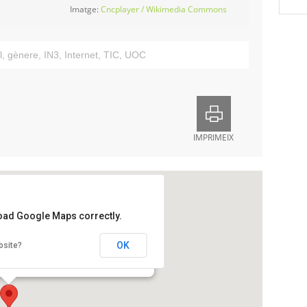
Imatge:
Cncplayer / Wikimedia Commons
l
,
gènere
,
IN3
,
Internet
,
TIC
,
UOC
IMPRIMEIX
load Google Maps correctly.
OK
bsite?
rc Mediterrani de la Tecnologia, Edifici B3.