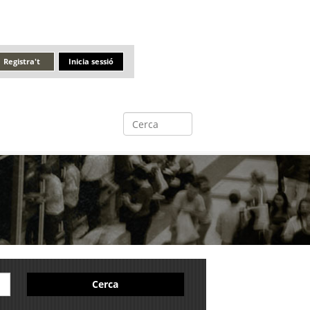
Registra't
Inicia sessió
Cerca