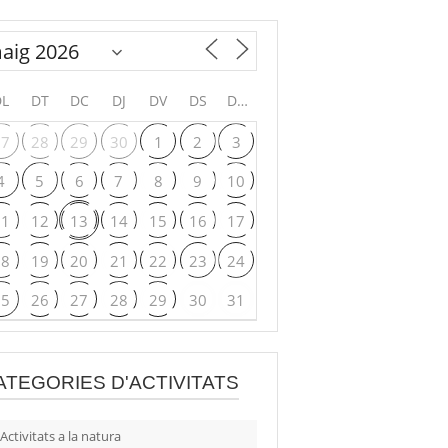
DL
DT
DC
DJ
DV
DS
DG
27
28
29
30
1
2
3
4
5
6
7
8
9
10
11
12
13
14
15
16
17
18
19
20
21
22
23
24
25
26
27
28
29
30
31
ATEGORIES D'ACTIVITATS
Activitats a la natura