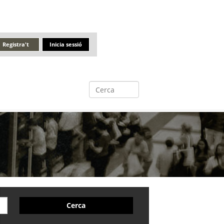
Registra't
Inicia sessió
Cerca