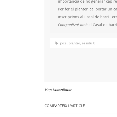
importància de no generar cap re
Per fer el planter, cal portar un c
Inscripcions al Casal de barri Tor
Coorganitzat amb
el Casal de barr
jocs
,
planter
,
residu 0
Map Unavailable
COMPARTEIX L'ARTICLE