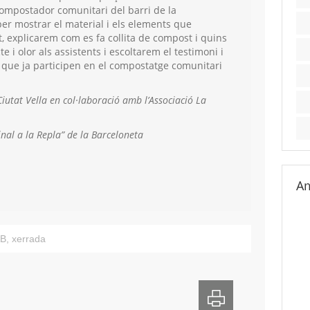
ompostador comunitari del barri de la
er mostrar el material i els elements que
t, explicarem com es fa collita de compost i quins
e i olor als assistents i escoltarem el testimoni i
ts que ja participen en el compostatge comunitari
iutat Vella en col·laboració amb l’
Associació La
nal a la Repla” de la Barceloneta
Am
B
,
xerrada