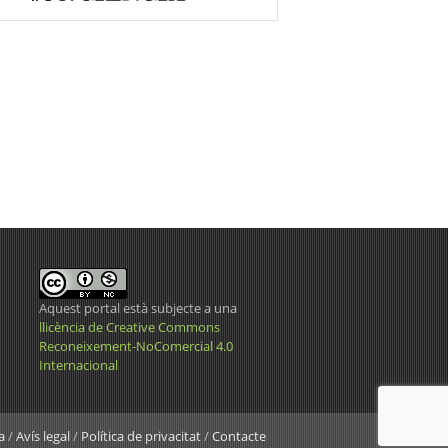
Aquest portal està subjecte a una
llicència de Creative Commons
Reconeixement-NoComercial 4.0
Internacional
a
/
Avís legal
/
Política de privacitat
/
Contacte