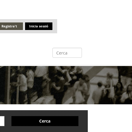
Registra't
Inicia sessió
Cerca