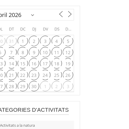
DL
DT
DC
DJ
DV
DS
DG
30
31
1
2
3
4
5
6
7
8
9
10
11
12
13
14
15
16
17
18
19
20
21
22
23
24
25
26
27
28
29
30
1
2
3
ATEGORIES D'ACTIVITATS
Activitats a la natura