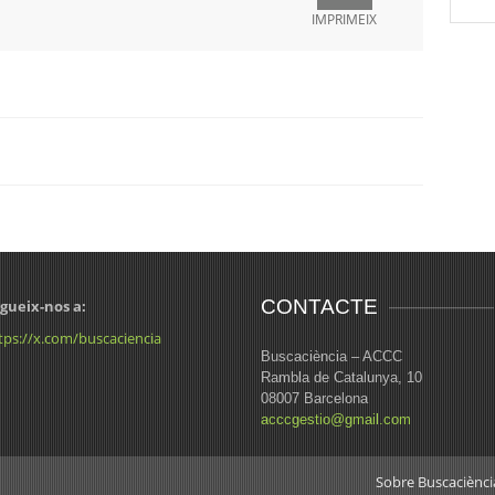
IMPRIMEIX
CONTACTE
gueix-nos a:
tps://x.com/buscaciencia
Buscaciència – ACCC
Rambla de Catalunya, 10
08007 Barcelona
acccgestio@gmail.com
Sobre Buscaciènci