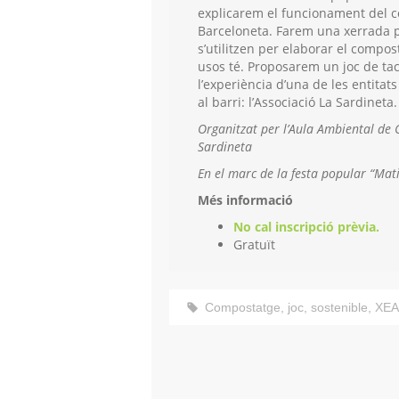
explicarem el funcionament del c
Barceloneta. Farem una xerrada p
s’utilitzen per elaborar el compos
usos té. Proposarem un joc de tact
l’experiència d’una de les entita
al barri: l’Associació La Sardineta.
Organitzat per l’Aula Ambiental de C
Sardineta
En el marc de la festa popular “Mati
Més informació
No cal inscripció prèvia.
Gratuït
Compostatge
,
joc
,
sostenible
,
XEA