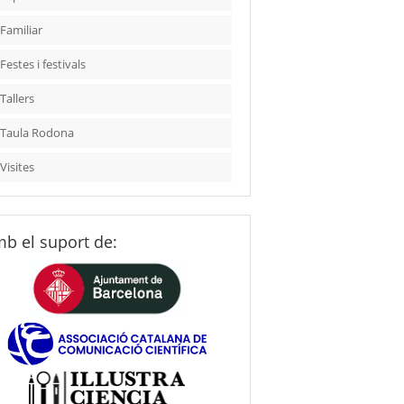
Familiar
Festes i festivals
Tallers
Taula Rodona
Visites
b el suport de: