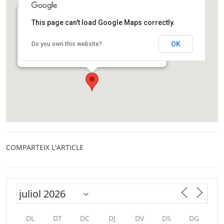
This page can't load Google Maps correctly.
Ens trobarem a les “bústies” de recollida
pneumàtica
OK
Do you own this website?
Pl. Lesseps
Barcelona
COMPARTEIX L'ARTICLE
DL
DT
DC
DJ
DV
DS
DG