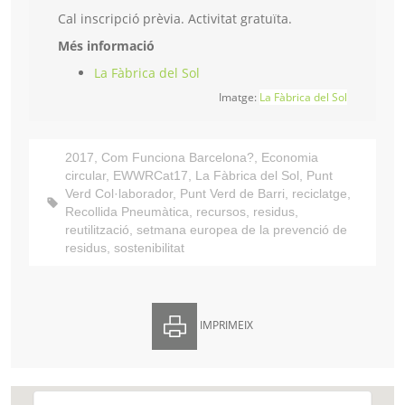
Cal inscripció prèvia. Activitat gratuïta.
Més informació
La Fàbrica del Sol
Imatge:
La Fàbrica del Sol
2017
,
Com Funciona Barcelona?
,
Economia
circular
,
EWWRCat17
,
La Fàbrica del Sol
,
Punt
Verd Col·laborador
,
Punt Verd de Barri
,
reciclatge
,
Recollida Pneumàtica
,
recursos
,
residus
,
reutilització
,
setmana europea de la prevenció de
residus
,
sostenibilitat
IMPRIMEIX