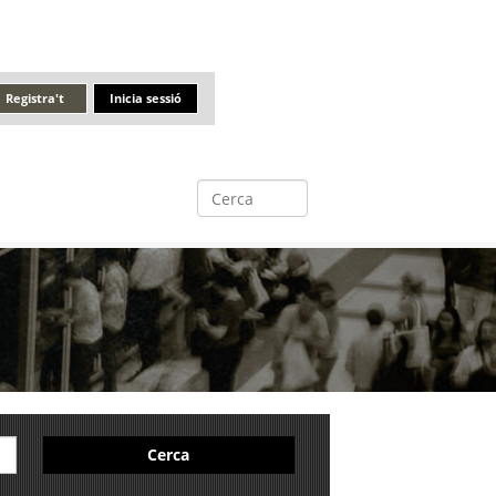
Registra't
Inicia sessió
Cerca