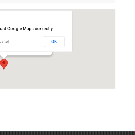
load Google Maps correctly.
sties” de recollida pneumàtica
OK
bsite?