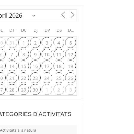
DL
DT
DC
DJ
DV
DS
DG
30
31
1
2
3
4
5
6
7
8
9
10
11
12
13
14
15
16
17
18
19
20
21
22
23
24
25
26
27
28
29
30
1
2
3
ATEGORIES D'ACTIVITATS
Activitats a la natura