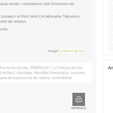
aula residu i coneixerem com funcionen els
 Lesseps i el Punt Verd Col·laborador Tabuenca
stió de residus.
tuïta.
Imatge:
La Fàbrica del Sol
Am
Economia circular
,
EWWRCat17
,
La Fàbrica del Sol
,
 de Barri
,
reciclatge
,
Recollida Pneumàtica
,
recursos
,
pea de la prevenció de residus
,
sostenibilitat
IMPRIMEIX