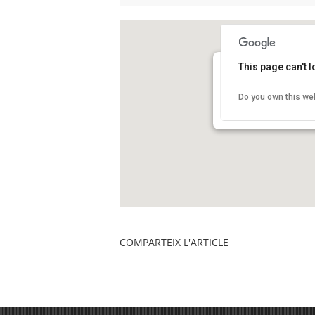
This page can't 
Ens trobarem a les “bú
Do you own this we
Pl. Lesseps
Barcelona
COMPARTEIX L'ARTICLE