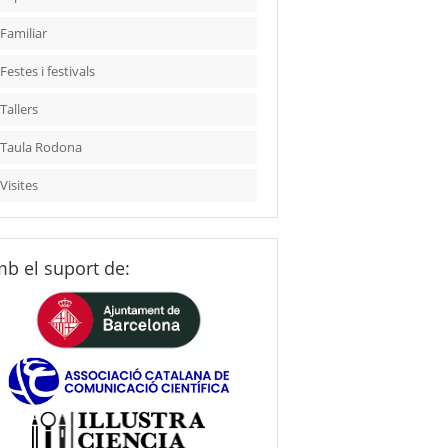
Familiar
Festes i festivals
Tallers
Taula Rodona
Visites
b el suport de: