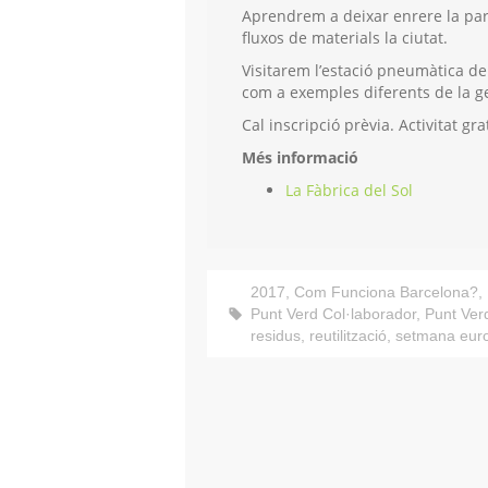
Aprendrem a deixar enrere la par
fluxos de materials la ciutat.
Visitarem l’estació pneumàtica de
com a exemples diferents de la ge
Cal inscripció prèvia. Activitat gra
Més informació
La Fàbrica del Sol
2017
,
Com Funciona Barcelona?
,
Punt Verd Col·laborador
,
Punt Verd
residus
,
reutilització
,
setmana euro