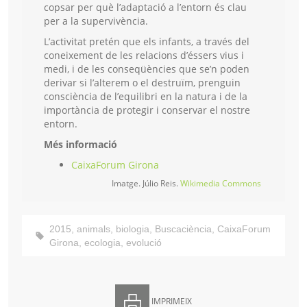
copsar per què l’adaptació a l’entorn és clau
per a la supervivència.
L’activitat pretén que els infants, a través del
coneixement de les relacions d’éssers vius i
medi, i de les conseqüències que se’n poden
derivar si l’alterem o el destruïm, prenguin
consciència de l’equilibri en la natura i de la
importància de protegir i conservar el nostre
entorn.
Més informació
CaixaForum Girona
Imatge. Júlio Reis.
Wikimedia Commons
2015
,
animals
,
biologia
,
Buscaciència
,
CaixaForum
Girona
,
ecologia
,
evolució
IMPRIMEIX