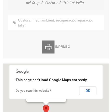
del Grup de Costura de Trinitat Vella.
Costura
,
medi ambient
,
recuperació
,
reparació
,
taller
IMPRIMEIX
This page can't load Google Maps correctly.
Centre Cívic Trinitat Vella
OK
Do you own this website?
Carrer Foradada, 36
Barcelona