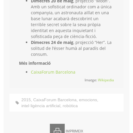
Dimecres 20 de maig
, projecció “Moon”.
Amb un sofisticat ordinador com a única
companyia, un astronauta aïllat en una
base lunar acabarà descobrint un
terrible secret sobre la seva pròpia
identitat en aquesta inquietant i
sofisticada peça de ciència-ficció.
Dimecres 24 de maig
, projecció “Her”. La
solitud de l’ésser humà al paradís del
consum.
Més informació
CaixaForum Barcelona
Imatge:
Wikipedia
2015
,
CaixaForum Barcelona
,
emocions
,
intel·ligència artificial
,
robòtica
IMPRIMEIX