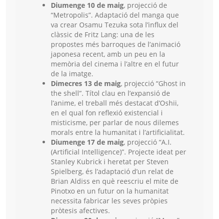
Diumenge 10 de maig
, projecció de
“Metropolis”. Adaptació del manga que
va crear Osamu Tezuka sota l’influx del
clàssic de Fritz Lang: una de les
propostes més barroques de l’animació
japonesa recent, amb un peu en la
memòria del cinema i l’altre en el futur
de la imatge.
Dimecres 13 de maig
, projecció “Ghost in
the shell”. Títol clau en l’expansió de
l’anime, el treball més destacat d’Oshii,
en el qual fon reflexió existencial i
misticisme, per parlar de nous dilemes
morals entre la humanitat i l’artificialitat.
Diumenge 17 de maig
, projecció “A.I.
(Artificial Intelligence)”. Projecte ideat per
Stanley Kubrick i heretat per Steven
Spielberg, és l’adaptació d’un relat de
Brian Aldiss en què reescriu el mite de
Pinotxo en un futur on la humanitat
necessita fabricar les seves pròpies
pròtesis afectives.