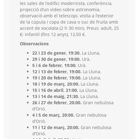
les sales de l’edifici modernista, conferència,
projecció d’un video sobre astronomia,
observació amb el telescopi, visita a l’exterior
de la cúpula i copa de cava o suc de fruita amb
accent de xocolata (2 h 30 min). Preus: adult, 25
€; infantil (fins 12 anys), 12,50 €.
Observacions
22 i 23 de gener, 19:30.
La Lluna.
29 i 30 de gener, 19:00.
Urà.
5 i 6 de febrer, 19:00.
Urà.
12 i 13 de febrer, 19:00.
La Lluna.
19 i 20 de febrer, 19:00.
La Lluna.
18 i 19 de març, 20:00.
La Lluna.
15 i 16 de abril, 21:00.
La Lluna.
13 i 14 de maig, 21:30.
La Lluna.
26 i 27 de febrer, 20:00.
Gran nebulosa
d’Orió.
4 i 5 de març, 20:00.
Gran nebulosa
d’Orió.
11 i 12 de març, 20:00.
Gran nebulosa
d’Orió.