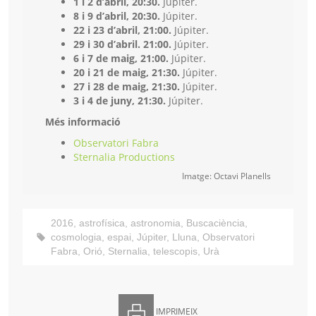
1 i 2 d’abril, 20:30.
Júpiter.
8 i 9 d’abril, 20:30.
Júpiter.
22 i 23 d’abril, 21:00.
Júpiter.
29 i 30 d’abril. 21:00.
Júpiter.
6 i 7 de maig, 21:00.
Júpiter.
20 i 21 de maig, 21:30.
Júpiter.
27 i 28 de maig, 21:30.
Júpiter.
3 i 4 de juny, 21:30.
Júpiter.
Més informació
Observatori Fabra
Sternalia Productions
Imatge: Octavi Planells
2016
,
astrofísica
,
astronomia
,
Buscaciència
,
cosmologia
,
espai
,
Júpiter
,
Lluna
,
Observatori
Fabra
,
Orió
,
Sternalia
,
telescopis
,
Urà
IMPRIMEIX