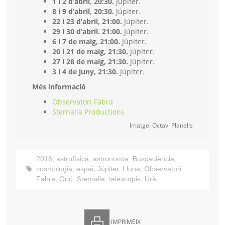
1 i 2 d’abril, 20:30.
Júpiter.
8 i 9 d’abril, 20:30.
Júpiter.
22 i 23 d’abril, 21:00.
Júpiter.
29 i 30 d’abril. 21:00.
Júpiter.
6 i 7 de maig, 21:00.
Júpiter.
20 i 21 de maig, 21:30.
Júpiter.
27 i 28 de maig, 21:30.
Júpiter.
3 i 4 de juny, 21:30.
Júpiter.
Més informació
Observatori Fabra
Sternalia Productions
Imatge: Octavi Planells
2016
,
astrofísica
,
astronomia
,
Buscaciència
,
cosmologia
,
espai
,
Júpiter
,
Lluna
,
Observatori
Fabra
,
Orió
,
Sternalia
,
telescopis
,
Urà
IMPRIMEIX