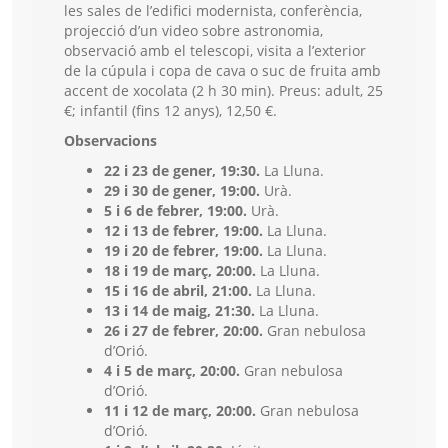
les sales de l’edifici modernista, conferència,
projecció d’un video sobre astronomia,
observació amb el telescopi, visita a l’exterior
de la cúpula i copa de cava o suc de fruita amb
accent de xocolata (2 h 30 min). Preus: adult, 25
€; infantil (fins 12 anys), 12,50 €.
Observacions
22 i 23 de gener, 19:30.
La Lluna.
29 i 30 de gener, 19:00.
Urà.
5 i 6 de febrer, 19:00.
Urà.
12 i 13 de febrer, 19:00.
La Lluna.
19 i 20 de febrer, 19:00.
La Lluna.
18 i 19 de març, 20:00.
La Lluna.
15 i 16 de abril, 21:00.
La Lluna.
13 i 14 de maig, 21:30.
La Lluna.
26 i 27 de febrer, 20:00.
Gran nebulosa
d’Orió.
4 i 5 de març, 20:00.
Gran nebulosa
d’Orió.
11 i 12 de març, 20:00.
Gran nebulosa
d’Orió.