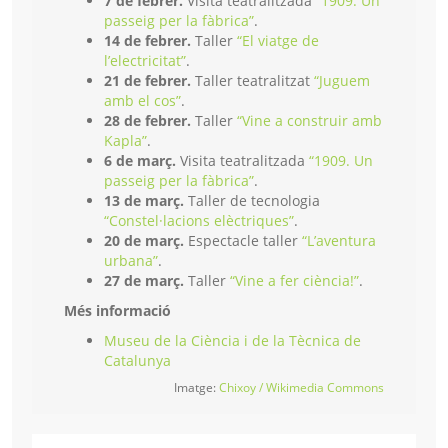
7 de febrer.
Visita teatralitzada
“1909. Un
passeig per la fàbrica”
.
14 de febrer.
Taller
“El viatge de
l’electricitat”
.
21 de febrer.
Taller teatralitzat
“Juguem
amb el cos”
.
28 de febrer.
Taller
“Vine a construir amb
Kapla”
.
6 de març.
Visita teatralitzada
“1909. Un
passeig per la fàbrica”
.
13 de març.
Taller de tecnologia
“Constel·lacions elèctriques”
.
20 de març.
Espectacle taller
“L’aventura
urbana”
.
27 de març.
Taller
“Vine a fer ciència!”
.
Més informació
Museu de la Ciència i de la Tècnica de
Catalunya
Imatge:
Chixoy / Wikimedia Commons