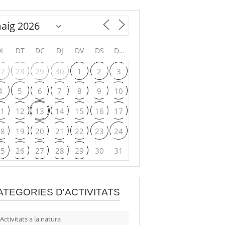
DL
DT
DC
DJ
DV
DS
DG
27
28
29
30
1
2
3
4
5
6
7
8
9
10
11
12
13
14
15
16
17
18
19
20
21
22
23
24
25
26
27
28
29
30
31
ATEGORIES D'ACTIVITATS
Activitats a la natura