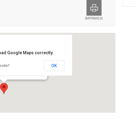
IMPRIMEIX
load Google Maps correctly.
i de la Tècnica de Catalunya
OK
bsite?