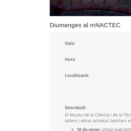
Diumenges al mNACTEC
Data
Hora
Localització
Descripció
El Museu de la Ciència i de la Tèc
tallers i altres activitat familiars
10 de gener.
Visita teatrali