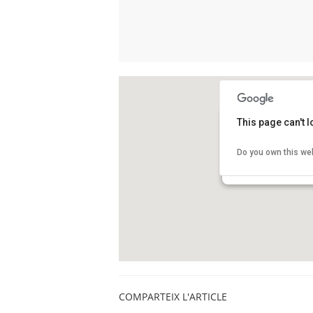
This page can't 
Museu de la Ciència 
Do you own this we
Rambla d'Ègara, 270
Terrassa
COMPARTEIX L'ARTICLE