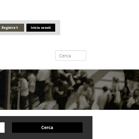
Registra't
Inicia sessió
Cerca