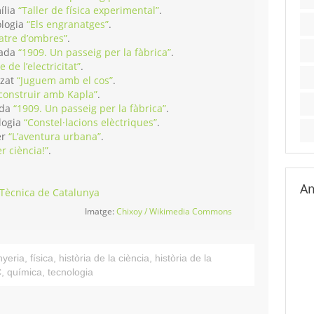
ília
“Taller de física experimental”
.
ologia
“Els engranatges”
.
atre d’ombres”
.
zada
“1909. Un passeig per la fàbrica”
.
e de l’electricitat”
.
tzat
“Juguem amb el cos”
.
 construir amb Kapla”
.
ada
“1909. Un passeig per la fàbrica”
.
logia
“Constel·lacions elèctriques”
.
er
“L’aventura urbana”
.
er ciència!”
.
Am
 Tècnica de Catalunya
Imatge:
Chixoy / Wikimedia Commons
nyeria
,
física
,
història de la ciència
,
història de la
C
,
química
,
tecnologia