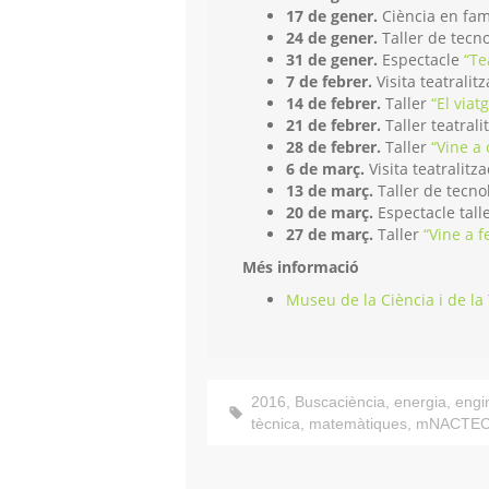
17 de gener.
Ciència en fam
24 de gener.
Taller de tecn
31 de gener.
Espectacle
“Te
7 de febrer.
Visita teatralit
14 de febrer.
Taller
“El viatg
21 de febrer.
Taller teatrali
28 de febrer.
Taller
“Vine a
6 de març.
Visita teatralitz
13 de març.
Taller de tecno
20 de març.
Espectacle tall
27 de març.
Taller
“Vine a f
Més informació
Museu de la Ciència i de la
2016
,
Buscaciència
,
energia
,
engi
tècnica
,
matemàtiques
,
mNACTE