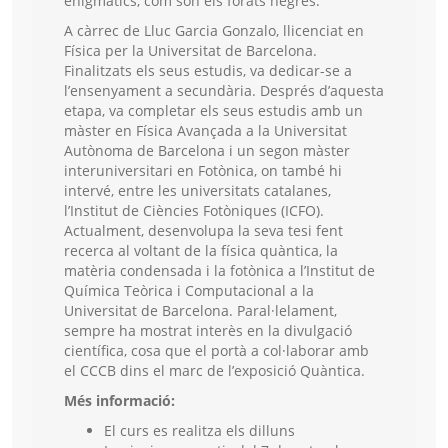
enigmàtics, com són els forats negres.
A càrrec de Lluc Garcia Gonzalo, llicenciat en
Física per la Universitat de Barcelona.
Finalitzats els seus estudis, va dedicar-se a
l’ensenyament a secundària. Després d’aquesta
etapa, va completar els seus estudis amb un
màster en Física Avançada a la Universitat
Autònoma de Barcelona i un segon màster
interuniversitari en Fotònica, on també hi
intervé, entre les universitats catalanes,
l’Institut de Ciències Fotòniques (ICFO).
Actualment, desenvolupa la seva tesi fent
recerca al voltant de la física quàntica, la
matèria condensada i la fotònica a l’Institut de
Química Teòrica i Computacional a la
Universitat de Barcelona. Paral·lelament,
sempre ha mostrat interès en la divulgació
científica, cosa que el portà a col·laborar amb
el CCCB dins el marc de l’exposició Quàntica.
Més informació:
El curs es realitza els dilluns