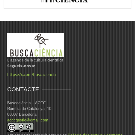
L'agenda de la cultura científica
Segueix-nos a:
https://x.com/buscaciencia
CONTACTE
Buscaciència – ACCC
Rambla de Catalunya, 10
08007 Barcelona
acccgestio@gmail.com
Aquest portal està subjecte a una
llicència de Creative Commons